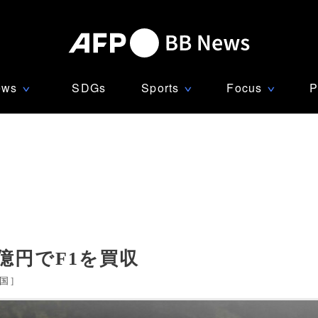
ews
SDGs
Sports
Focus
P
∨
∨
∨
億円でF1を買収
国
]