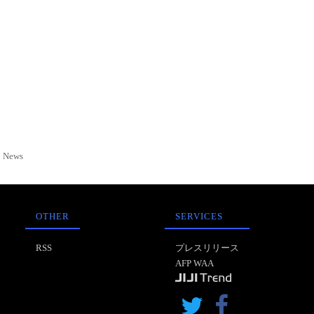
News
OTHER
SERVICES
RSS
プレスリリース
AFP WAA