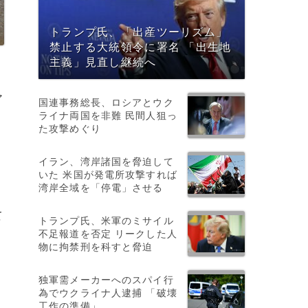
トランプ氏、「出産ツーリズム」
禁止する大統領令に署名 「出生地
主義」見直し継続へ
ア
国連事務総長、ロシアとウク
ライナ両国を非難 民間人狙っ
た攻撃めぐり
イラン、湾岸諸国を脅迫して
いた 米国が発電所攻撃すれば
湾岸全域を「停電」させる
て
トランプ氏、米軍のミサイル
不足報道を否定 リークした人
物に拘禁刑を科すと脅迫
独軍需メーカーへのスパイ行
為でウクライナ人逮捕 「破壊
工作の準備」