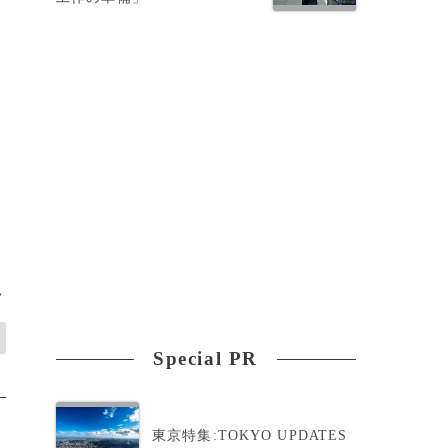
>
Special PR
東京特集:TOKYO UPDATES