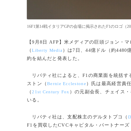
16F1第14戦イタリアGPの会場に掲示されたF1のロゴ（2016年
【9月8日 AFP】米メディアの巨頭ジョン・
（
）は7日、44億ドル（約448
Liberty Media
約を結んだと発表した。
リバティ社によると、F1の商業面を統括する
ストン（
）氏は最高経営責任
Bernie Ecclestone
（
）の元副会長、チェイス・
21st Century Fox
いる。
リバティ社は、支配株主のデルタトプコ（
D
F1を買収したCVCキャピタル・パートナーズ