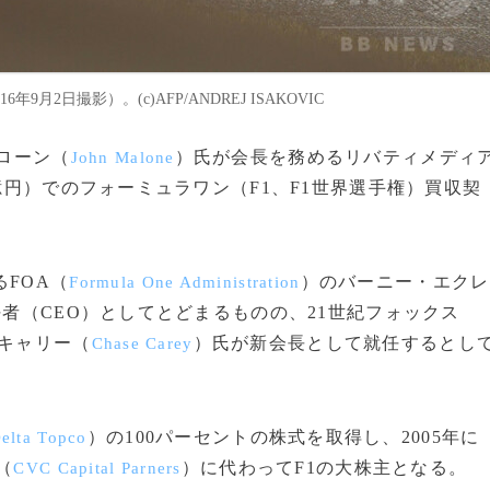
9月2日撮影）。(c)AFP/ANDREJ ISAKOVIC
マローン（
）氏が会長を務めるリバティメディ
John Malone
0億円）でのフォーミュラワン（F1、F1世界選手権）買収契
FOA（
）のバーニー・エクレ
Formula One Administration
者（CEO）としてとどまるものの、21世紀フォックス
キャリー（
）氏が新会長として就任するとし
Chase Carey
）の100パーセントの株式を取得し、2005年に
elta Topco
（
）に代わってF1の大株主となる。
CVC Capital Parners