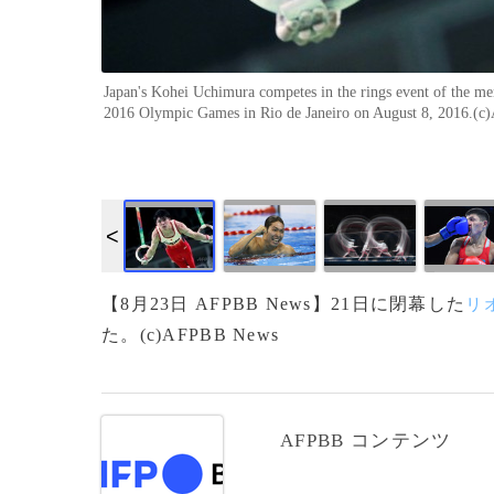
Japan's Kohei Uchimura competes in the rings event of the men
2016 Olympic Games in Rio de Janeiro on August 8, 2016.
画像作成中
【8月23日 AFPBB News】21日に閉幕した
リ
た。(c)AFPBB News
AFPBB コンテンツ