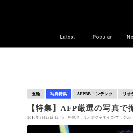
Latest
Popular
N
五輪
写真特集
AFPBB コンテンツ
リオ
【特集】AFP厳選の写真
2016年8月23日 12:45
発信地：リオデジャネイロ/ブラジル 