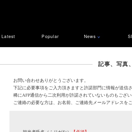
Latest
Popular
News
S
∨
記事、写真
お問い合わせありがとうございます。
下記に必要事項をご入力頂きますと許諾部門に情報が送信
稀にAFP通信から二次利用が許諾されていないものもござ
ご連絡の必要な方は、お名前、ご連絡先メールアドレスを