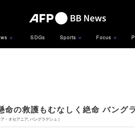
ews
SDGs
Sports
Focus
P
∨
∨
∨
懸命の救護もむなしく絶命 バング
ジア・オセアニア
バングラデシュ
]