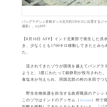
バングラデシュ首都ダッカ北方約150キロに位置するジャ
撮影）。(c)AFP
【8月16日 AFP】インド北東部で発生した
き、少なくとも1700キロ移動してきたとみ
た。
流されてきたゾウが国境を越えてバングラデ
ようと、3度にわたって鎮静剤が投与された
食塩水が与えられ、同国北部の村の水田でつ
野生生物保護を担当する政府職員のアシッ
このゾウはインドのアッサム（
）州で発
Assam
距離を移動してきたとみられるという。「ゾウ