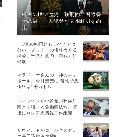
韓国の暗い歴史「強制的な国際養
子縁組」、大統領が真相解明を約
束
「1個3000円超もすべきでは
ない」ブリトーの価格めぐる
議論、米共和党の「内戦」に
発展
マラドーナさんの「神の手」
ボール、今月競売に 落札予想
し
価格は1千万ドル
理
ドイツでメルツ首相が辞任計
画と主張する偽動画拡散、背
後にロシア系情報工作組織
、
サウジ、トルコ、パキスタン
が共同防衛協定締結