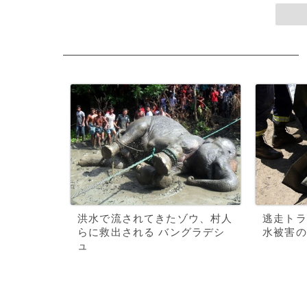
洪水で流されてきたゾウ、村人
逃走トラ
らに救出される バングラデシ
水被害の
ュ