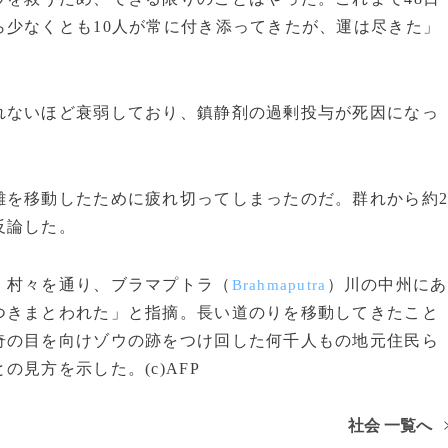
少なくとも10人が常に付き添ってきたが、運は尽きた」
ないほど衰弱しており、鎮静剤の過剰投与が死因になっ
を移動したために疲れ切ってしまったのだ。群れから約
反論した。
、村々を通り、ブラマプトラ（
）川の中州にあ
Brahmaputra
つきまとわれた」と指摘。長い道のりを移動してきたこと
奇の目を向けゾウの跡をつけ回した何千人もの地元住民ら
見方を示した。(c)AFP
社会 一覧へ