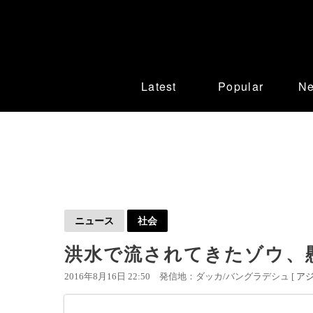
Latest
Popular
N
ニュース
社会
洪水で流されてきたゾウ、
2016年8月16日 22:50
発信地：ダッカ/バングラデシュ [
ア