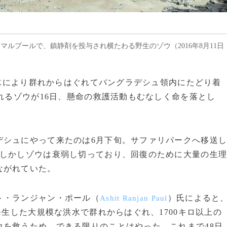
マルプールで、鎮静剤を投与され横たわる野生のゾウ（2016年8月11日
洪水により群れからはぐれてバングラデシュ領内にたどり着
られるゾウが16日、懸命の救護活動もむなしく命を落とし
シュにやって来たのは6月下旬。サファリパークへ移送
。しかしゾウは衰弱し切っており、回復のために大量の生
ながれていた。
ト・ランジャン・ポール（
）氏によると
Ashit Ranjan Paul
生した大規模な洪水で群れからはぐれ、1700キロ以上の
を救うため、できる限りのことはやった。これまで48日