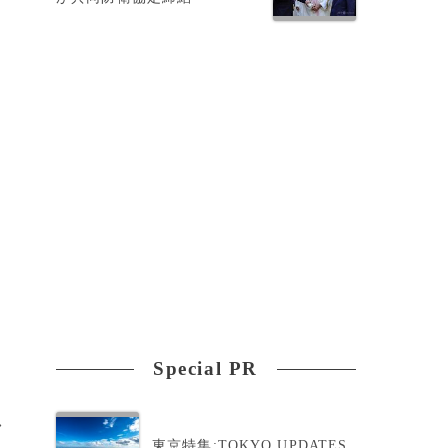
2
Special PR
>
東京特集:TOKYO UPDATES