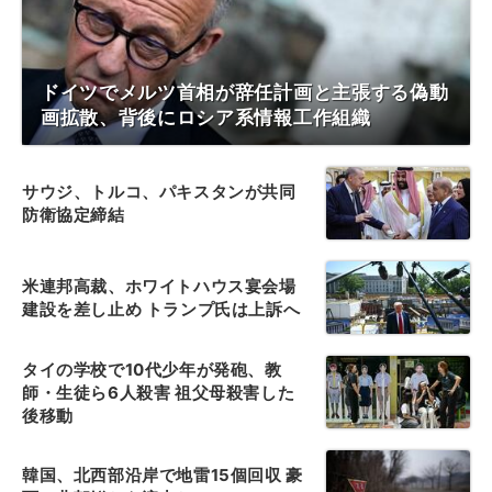
ドイツでメルツ首相が辞任計画と主張する偽動
画拡散、背後にロシア系情報工作組織
サウジ、トルコ、パキスタンが共同
防衛協定締結
米連邦高裁、ホワイトハウス宴会場
建設を差し止め トランプ氏は上訴へ
タイの学校で10代少年が発砲、教
師・生徒ら6人殺害 祖父母殺害した
後移動
韓国、北西部沿岸で地雷15個回収 豪