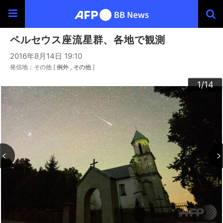
ペルセウス座流星群、各地で観測
2016年8月14日 19:10
発信地：その他 [
例外
その他
]
10
13
14
12
11
3
4
6
9
2
5
7
8
1
/14
/14
/14
/14
/14
/14
/14
/14
/14
/14
/14
/14
/14
/14