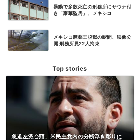
暴動で多数死亡の刑務所にサウナ付
き「豪華監房」、メキシコ
メキシコ麻薬王脱獄の瞬間、映像公
開 刑務所員22人拘束
Top stories
急進左派台頭、米民主党内の分断浮き彫りに