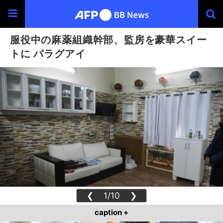
服役中の麻薬組織幹部、監房を豪華スイー
トに パラグアイ
❮
1/10
❯
caption +