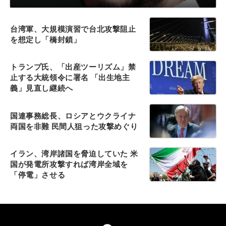
台湾軍、大規模演習で台北攻撃阻止
を想定し「橋封鎖」
トランプ氏、「出産ツーリズム」禁
止する大統領令に署名 「出生地主
義」見直し継続へ
国連事務総長、ロシアとウクライナ
両国を非難 民間人狙った攻撃めぐり
イラン、湾岸諸国を脅迫していた 米
国が発電所攻撃すれば湾岸全域を
「停電」させる