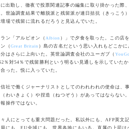
局に出勤し、徹夜で投票関連記事の編集に取り掛かった際
た。世論調査結果で離脱派と残留派が連日拮抗（きっこう
土壇場で残留に流れるだろうと見込んでいた。
ラン「アルビオン（
）」で夕食を取った。この店
Albion
テン（
）島の古名だという思い入れもどこかに
Great Britain
気分はさらに上向いた。英世論調査会社のユーガブ（
YouG
52％対54％で残留勝利という明るい見通しを示していた
い合った。悦に入っていた。
信社で働くジャーナリストとしてのわれわれの使命は、
曲（わいきょく）や捏造（ねつぞう）があってはならない
情報操作ではない。
々人にとっても重大問題だった。私以外にも、AFP英文
局にも、EU全域にも、世界各地にもいる。直属の上司は