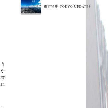
東京特集:TOKYO UPDATES
いう
分か
作業
脱に
て、