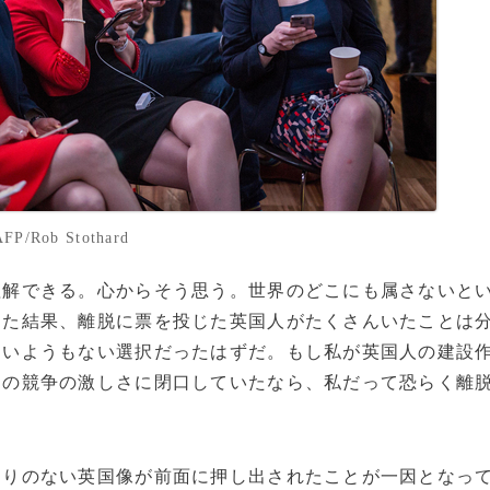
ob Stothard
解できる。心からそう思う。世界のどこにも属さないと
えた結果、離脱に票を投じた英国人がたくさんいたことは
迷いようもない選択だったはずだ。もし私が英国人の建設
との競争の激しさに閉口していたなら、私だって恐らく離
りのない英国像が前面に押し出されたことが一因となっ