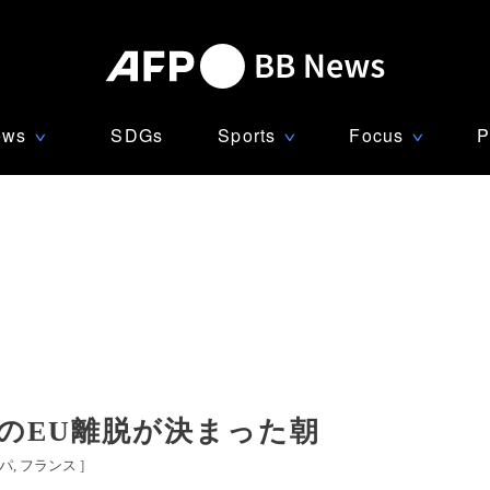
ews
SDGs
Sports
Focus
P
∨
∨
∨
国のEU離脱が決まった朝
パ
フランス
]