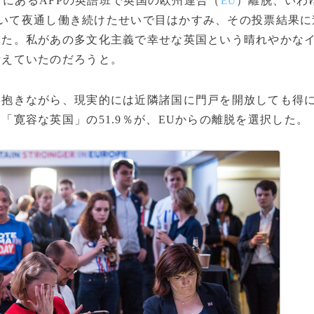
）にあるAFPの英語班で英国の欧州連合（
）離脱、いわ
EU
いて夜通し働き続けたせいで目はかすみ、その投票結果に
いた。私があの多文化主義で幸せな英国という晴れやかな
考えていたのだろうと。
抱きながら、現実的には近隣諸国に門戸を開放しても得
「寛容な英国」の51.9％が、EUからの離脱を選択した。