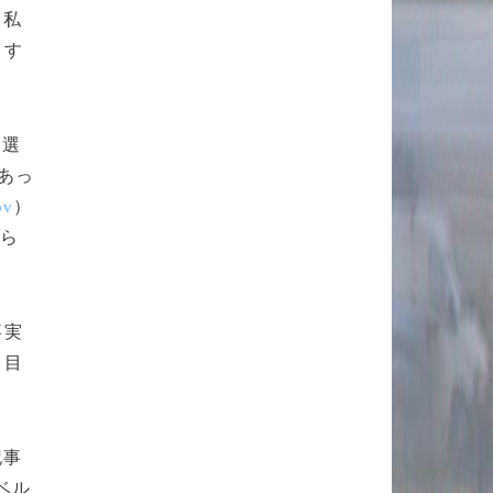
、私
）す
を選
あっ
）
ov
から
事実
。目
記事
ベル