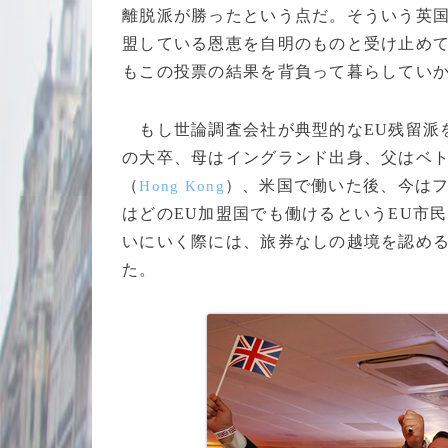
離脱派が勝ったという点だ。そういう英国
盟している恩恵を自明のものと受け止め
もこの投票の結果を背負って暮らしてい
もし世論調査会社が典型的なEU残留派を
の大卒、母はイングランド出身、父はベ
（
）、米国で働いた後、今は
Hong Kong
はどのEU加盟国でも働けるというEU市
いにいく際には、旅券なしの越境を認め
た。