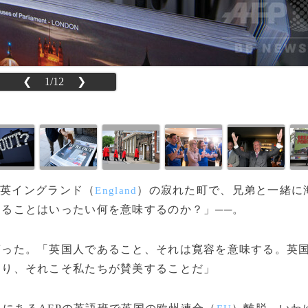
❮
1/12
❯
の英イングランド（
）の寂れた町で、兄弟と一緒に
England
ることはいったい何を意味するのか？」──。
言った。「英国人であること、それは寛容を意味する。英
あり、それこそ私たちが賛美することだ」