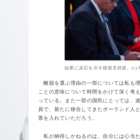
結果に反応を示す残留支持派。(c)AFP/R
離脱を選ぶ理由の一部については私も理
ことの意味について時間をかけて深く考
っている。また一部の国民にとっては、
員で、新たに移住してきたポーランド人
票を入れていただろう。
私が納得しかねるのは、自分には心当た