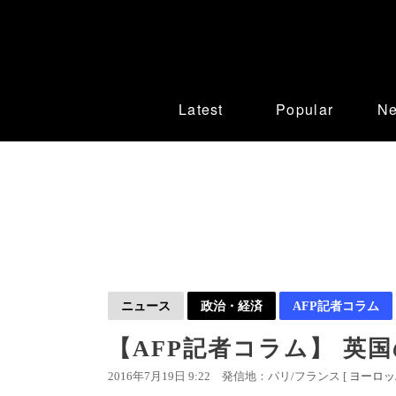
Latest
Popular
N
ニュース
政治・経済
AFP記者コラム
【AFP記者コラム】 英
2016年7月19日 9:22
発信地：パリ/フランス [
ヨーロッ