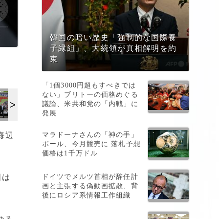
韓国の暗い歴史「強制的な国際養
子縁組」、大統領が真相解明を約
束
「1個3000円超もすべきでは
ない」ブリトーの価格めぐる
議論、米共和党の「内戦」に
発展
マラドーナさんの「神の手」
海辺
ボール、今月競売に 落札予想
価格は1千万ドル
ドイツでメルツ首相が辞任計
国は
画と主張する偽動画拡散、背
後にロシア系情報工作組織