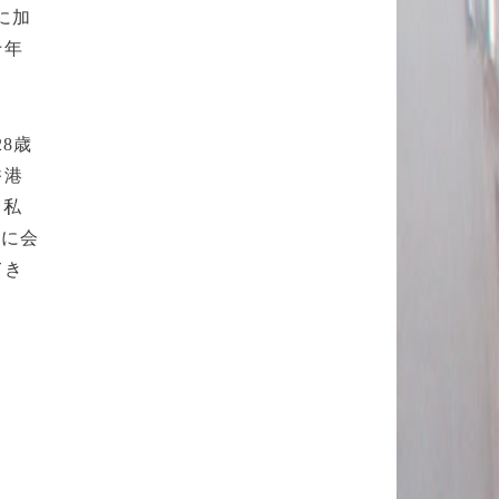
に加
十年
8歳
香港
、私
人に会
てき