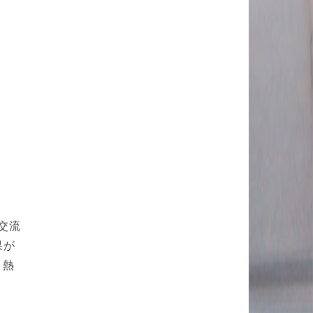
交流
果が
、熱