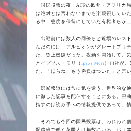
国民投票の夜、AFPの欧州・アフリカ
は絶対とは言わないまでも楽観視してい
る中、態度を保留にしていた有権者らが
出勤前には数人の同僚らと近場のレスト
んだのには、アルビオンがグレートブリ
た。皆上機嫌だった。夜勤を開始して、
とイプソス・モリ（
）両社が、
Ipsos Mori
だ。「ほらね、もう勝負はついた」と言
選挙報道には常に気を遣う。世界的な通
に徹した記事を配信することにある。歪
指すのは読み手への情報提供であって、
それでも今回の国民投票は、われわれ個
配信班で働く英国人は無数にいる。パリ本