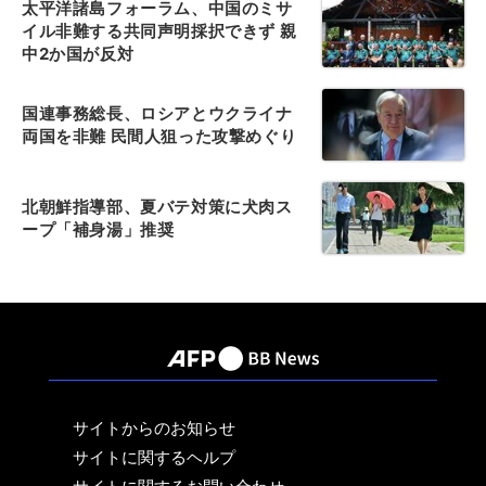
太平洋諸島フォーラム、中国のミサ
イル非難する共同声明採択できず 親
中2か国が反対
国連事務総長、ロシアとウクライナ
両国を非難 民間人狙った攻撃めぐり
北朝鮮指導部、夏バテ対策に犬肉ス
ープ「補身湯」推奨
サイトからのお知らせ
サイトに関するヘルプ