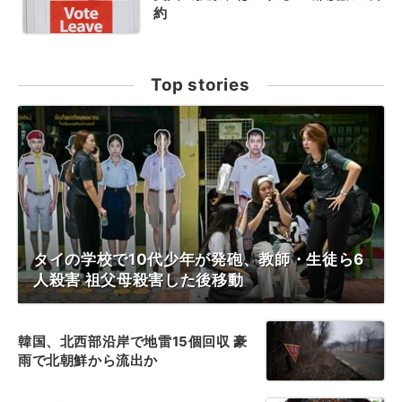
約
Top stories
タイの学校で10代少年が発砲、教師・生徒ら6
人殺害 祖父母殺害した後移動
韓国、北西部沿岸で地雷15個回収 豪
雨で北朝鮮から流出か