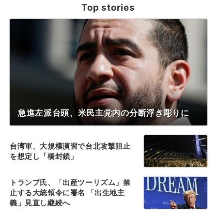
Top stories
急進左派台頭、米民主党内の分断浮き彫りに
台湾軍、大規模演習で台北攻撃阻止
を想定し「橋封鎖」
トランプ氏、「出産ツーリズム」禁
止する大統領令に署名 「出生地主
義」見直し継続へ