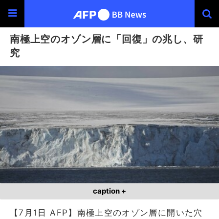
南極上空のオゾン層に「回復」の兆し、研
究
caption +
【7月1日 AFP】南極上空のオゾン層に開いた穴