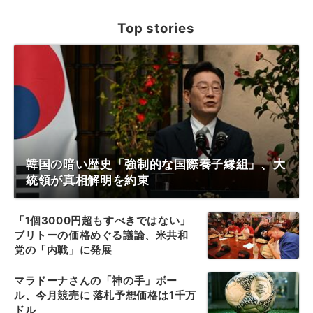
Top stories
韓国の暗い歴史「強制的な国際養子縁組」、大
統領が真相解明を約束
「1個3000円超もすべきではない」
ブリトーの価格めぐる議論、米共和
党の「内戦」に発展
マラドーナさんの「神の手」ボー
ル、今月競売に 落札予想価格は1千万
ドル