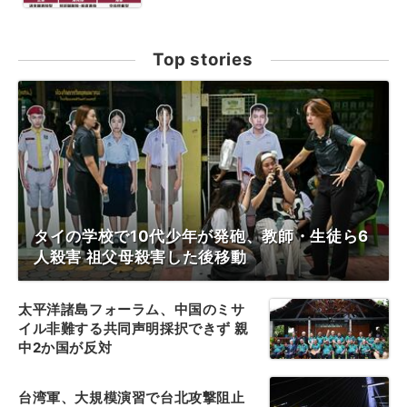
Top stories
タイの学校で10代少年が発砲、教師・生徒ら6
人殺害 祖父母殺害した後移動
太平洋諸島フォーラム、中国のミサ
イル非難する共同声明採択できず 親
中2か国が反対
台湾軍、大規模演習で台北攻撃阻止