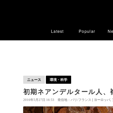
Latest
Popular
N
ニュース
環境・科学
初期ネアンデルタール人、
2016年5月27日 16:53
発信地：パリ/フランス [
ヨーロッパ