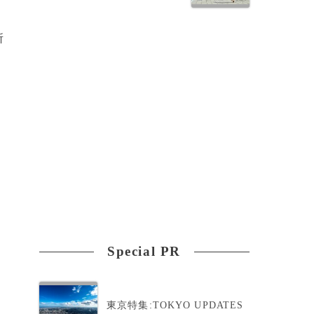
所
Special PR
東京特集:TOKYO UPDATES