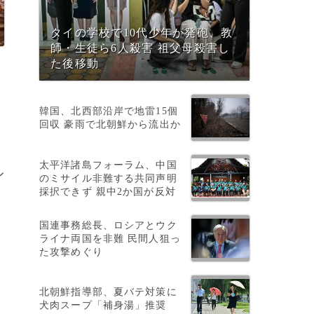
タイの学校で10代少年が発砲、教
師・生徒ら6人殺害 祖父母殺害し
た後移動
韓国、北西部沿岸で地雷15個
回収 豪雨で北朝鮮から流出か
太平洋諸島フォーラム、中国
ル
のミサイル非難する共同声明
採択できず 親中2か国が反対
国連事務総長、ロシアとウク
ライナ両国を非難 民間人狙っ
た攻撃めぐり
北朝鮮指導部、夏バテ対策に
犬肉スープ「補身湯」推奨