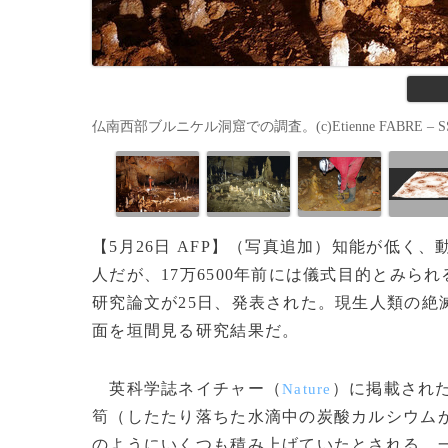
仏南西部ブルニケル洞窟での調査。(c)Etienne FABRE – S
【5月26日 AFP】（写真追加）知能が低
人だが、17万6500年前には儀式目的とみ
研究論文が25日、発表された。現生人類の絶
面を垣間見る研究結果だ。
英科学誌ネイチャー（
）に掲載され
Nature
筍（したたり落ちた水滴中の炭酸カルシウム
のようにいくつも積み上げていたとされる。