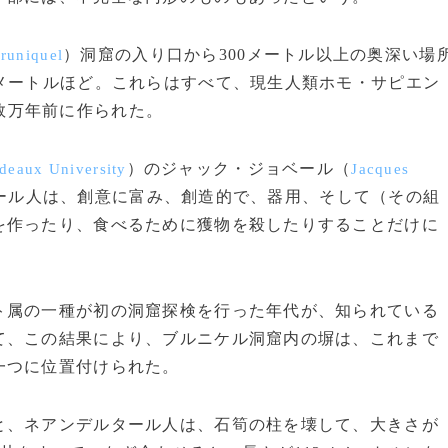
）洞窟の入り口から300メートル以上の奥深い場
runiquel
メートルほど。これらはすべて、現生人類ホモ・サピエン
数万年前に作られた。
）のジャック・ジョベール（
deaux University
Jacques
タール人は、創意に富み、創造的で、器用、そして（その組
を作ったり、食べるために獲物を殺したりすることだけに
属の一種が初の洞窟探検を行った年代が、知られている
て、この結果により、ブルニケル洞窟内の塀は、これまで
一つに位置付けられた。
、ネアンデルタール人は、石筍の柱を壊して、大きさが