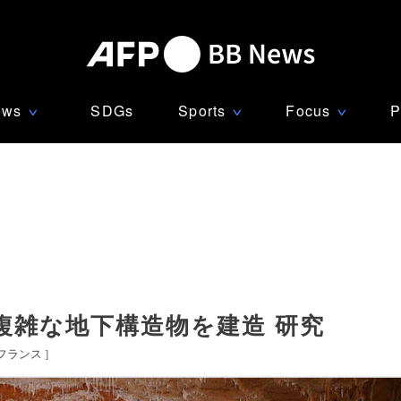
ews
SDGs
Sports
Focus
P
∨
∨
∨
複雑な地下構造物を建造 研究
フランス
]