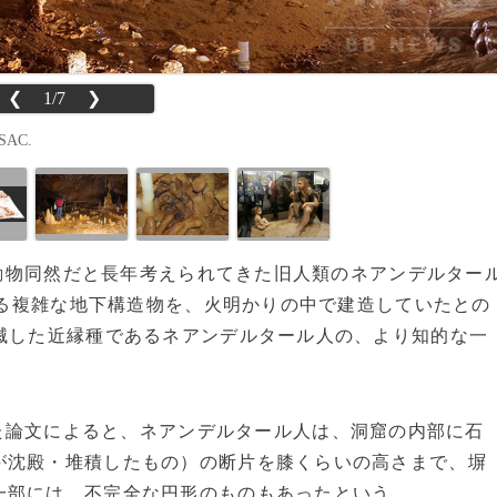
❮
1/7
❯
SAC.
く、動物同然だと長年考えられてきた旧人類のネアンデルター
られる複雑な地下構造物を、火明かりの中で建造していたとの
滅した近縁種であるネアンデルタール人の、より知的な一
た論文によると、ネアンデルタール人は、洞窟の内部に石
が沈殿・堆積したもの）の断片を膝くらいの高さまで、塀
一部には、不完全な円形のものもあったという。