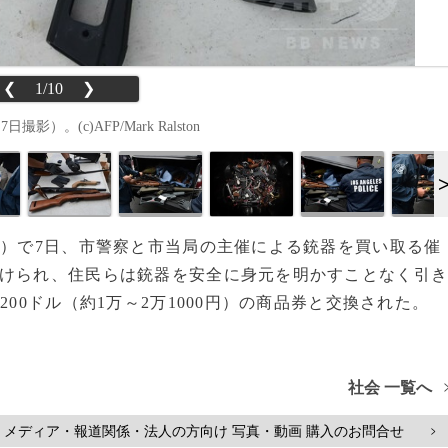
❮
1/10
❯
。(c)AFP/Mark Ralston
）で7日、市警察と市当局の主催による銃器を買い取る催
s
設けられ、住民らは銃器を安全に身元を明かすことなく引
00ドル（約1万～2万1000円）の商品券と交換された。
社会 一覧へ
メディア・報道関係・法人の方向け 写真・動画 購入のお問合せ
>