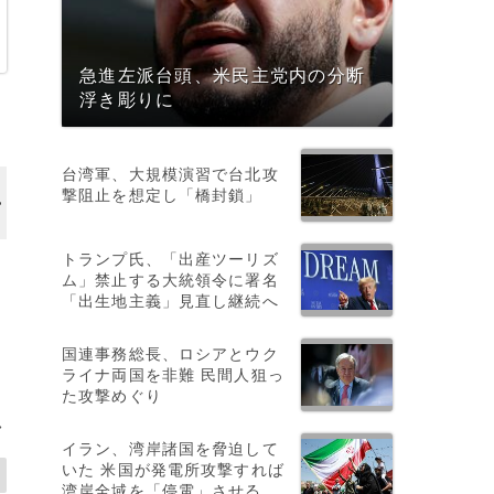
急進左派台頭、米民主党内の分断
浮き彫りに
台湾軍、大規模演習で台北攻
撃阻止を想定し「橋封鎖」
トランプ氏、「出産ツーリズ
ム」禁止する大統領令に署名
「出生地主義」見直し継続へ
き
国連事務総長、ロシアとウク
ライナ両国を非難 民間人狙っ
た攻撃めぐり
>
イラン、湾岸諸国を脅迫して
いた 米国が発電所攻撃すれば
湾岸全域を「停電」させる