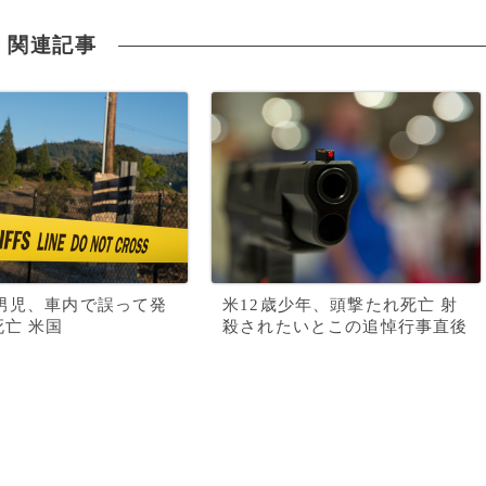
関連記事
男児、車内で誤って発
米12歳少年、頭撃たれ死亡 射
死亡 米国
殺されたいとこの追悼行事直後