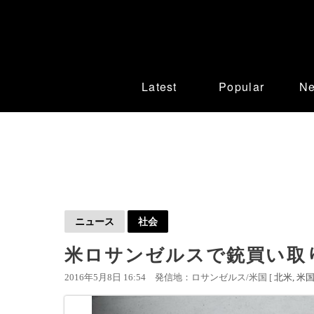
Latest
Popular
N
ニュース
社会
米ロサンゼルスで銃買い取
2016年5月8日 16:54
発信地：ロサンゼルス/米国 [
北米
米