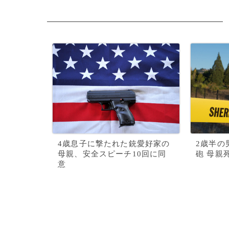
4歳息子に撃たれた銃愛好家の
2歳半の
母親、安全スピーチ10回に同
砲 母親
意