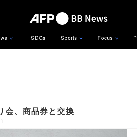
ews
SDGs
Sports
Focus
P
∨
∨
∨
り会、商品券と交換
国
]