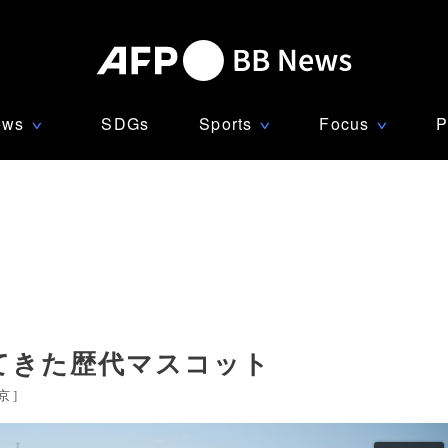
ews
SDGs
Sports
Focus
P
∨
∨
∨
てきた歴代マスコット
京
]