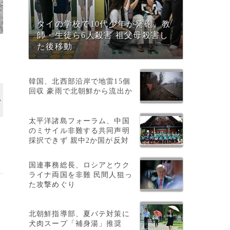
タイの学校で10代少年が発砲、教
師・生徒ら6人殺害 祖父母殺害し
た後移動
韓国、北西部沿岸で地雷15個
回収 豪雨で北朝鮮から流出か
太平洋諸島フォーラム、中国
のミサイル非難する共同声明
採択できず 親中2か国が反対
国連事務総長、ロシアとウク
ライナ両国を非難 民間人狙っ
た攻撃めぐり
北朝鮮指導部、夏バテ対策に
犬肉スープ「補身湯」推奨