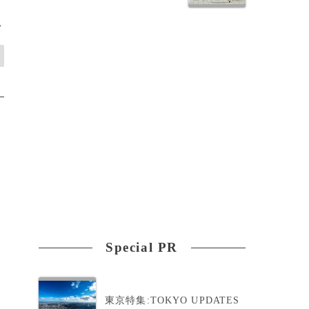
>
Special PR
東京特集:TOKYO UPDATES