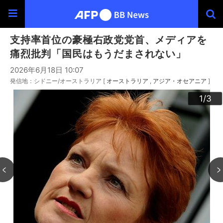
支持率首位の豪極右政党党首、メディアを
痛烈批判「国民はもうだまされない」
2026年6月18日 10:07
発信地：シドニー/オーストラリア [
オーストラリア
アジア・オセアニア
]
3
2
1
/3
/3
/3