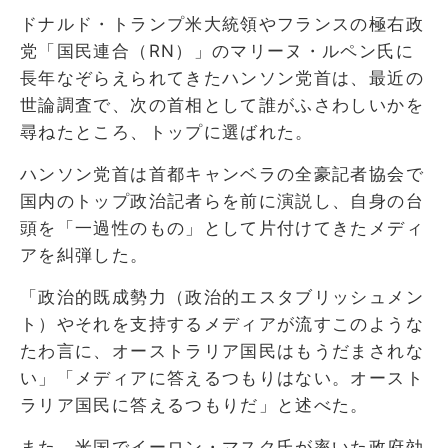
ドナルド・トランプ米大統領やフランスの極右政
党「国民連合（RN）」のマリーヌ・ルペン氏に
長年なぞらえられてきたハンソン党首は、最近の
世論調査で、次の首相として誰がふさわしいかを
尋ねたところ、トップに選ばれた。
ハンソン党首は首都キャンベラの全豪記者協会で
国内のトップ政治記者らを前に演説し、自身の台
頭を「一過性のもの」として片付けてきたメディ
アを糾弾した。
「政治的既成勢力（政治的エスタブリッシュメン
ト）やそれを支持するメディアが流すこのような
たわ言に、オーストラリア国民はもうだまされな
い」「メディアに答えるつもりはない。オースト
ラリア国民に答えるつもりだ」と述べた。
また、米国でイーロン・マスク氏が率いた政府効