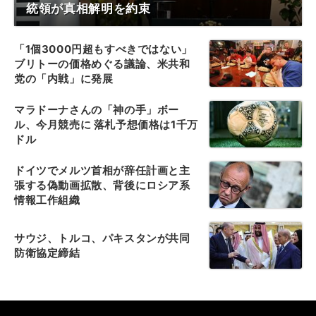
統領が真相解明を約束
「1個3000円超もすべきではない」
ブリトーの価格めぐる議論、米共和
党の「内戦」に発展
マラドーナさんの「神の手」ボー
ル、今月競売に 落札予想価格は1千万
ドル
ドイツでメルツ首相が辞任計画と主
張する偽動画拡散、背後にロシア系
情報工作組織
サウジ、トルコ、パキスタンが共同
防衛協定締結