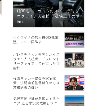
独軍需メーカーへのスパイ行為で
ウクライナ人逮捕 「破壊工作の準
備」
ウクライナの無人機605機撃
墜、ロシア国防省
パレスチナ人と衝突したイス
と
ラエル人入植者、「フレンド
リーファイア」で死亡した可
能性
韓国サッカー協会を家宅捜
索、洪明甫前監督就任めぐり
業務妨害の疑い
気候変動で湖が急拡大するケ
ニア 迫る水没の危機とワニ・