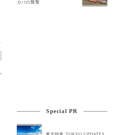
カバの襲撃
>
Special PR
東京特集:TOKYO UPDATES