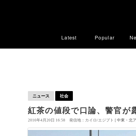
Latest
Popular
N
ニュース
社会
紅茶の値段で口論、警官が
2016年4月20日 16:58
発信地：カイロ/エジプト [
中東・北