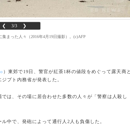
❮
3/3
❯
った人々（2016年4月19日撮影）。(c)AFP
）東郊で19日、警官が紅茶1杯の値段をめぐって露天商
ro
エジプト内務省が発表した。
では、その場に居合わせた多数の人々が「警察は人殺し
ル中で、発砲によって通行人2人も負傷した。