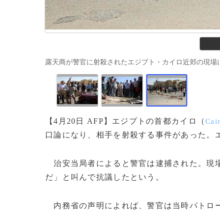
露天商が警官に射殺されたエジプト・カイロ近郊の現場に集ま
【4月20日 AFP】エジプトの首都カイロ（
Cai
口論になり、相手を射殺する事件があった。
治安当局者によると警官は逮捕された。現場
だ」と叫んで抗議したという。
内務省の声明によれば、警官は当時パトロー