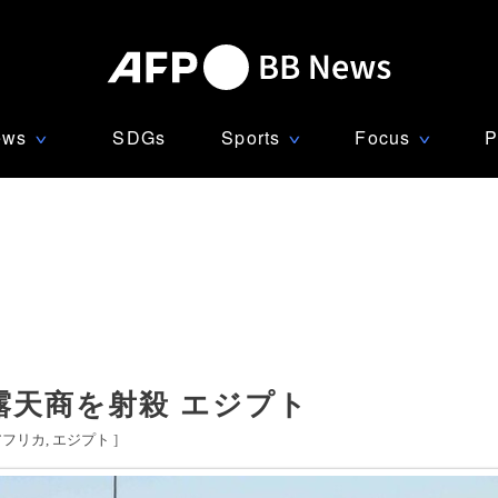
ews
SDGs
Sports
Focus
P
∨
∨
∨
露天商を射殺 エジプト
アフリカ
エジプト
]