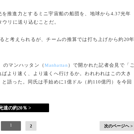
推進力とするミニ宇宙船の船団を、地球から4.37光年
タウリに送り込むことだ。
ると考えられるが、チームの推算では打ち上げから約20
）のマンハッタン（
）で開かれた記者会見で「
Manhattan
ればより速く、より遠くへ行けるか。われわれはこの大き
と語った。同氏は手始めに1億ドル（約110億円）を今回
光速の約20％ >
1
2
次のページヘ >