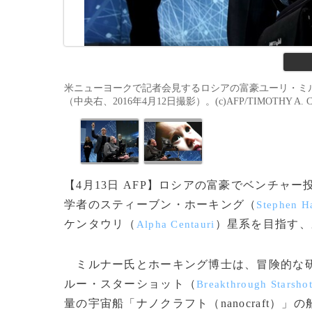
米ニューヨークで記者会見するロシアの富豪ユーリ・ミ
（中央右、2016年4月12日撮影）。(c)AFP/TIMOTHY A. 
【4月13日 AFP】ロシアの富豪でベンチャ
学者のスティーブン・ホーキング（
Stephen H
ケンタウリ（
）星系を目指す、
Alpha Centauri
ミルナー氏とホーキング博士は、冒険的な研
ルー・スターショット（
Breakthrough Starsho
量の宇宙船「ナノクラフト（nanocraft）」