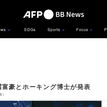
ews
SDGs
Sports
Focus
P
∨
∨
∨
、露富豪とホーキング博士が発表
国
]