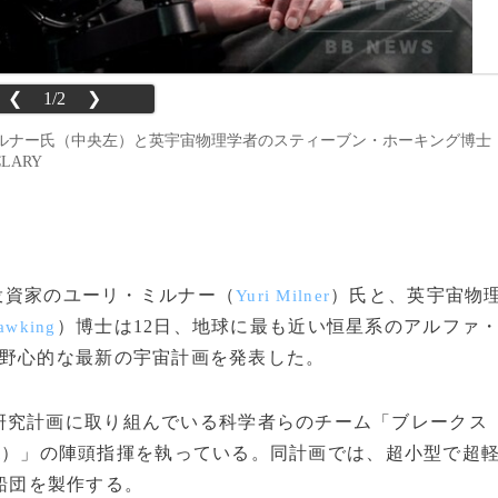
❮
1/2
❯
ルナー氏（中央左）と英宇宙物理学者のスティーブン・ホーキング博士
CLARY
ー投資家のユーリ・ミルナー（
）氏と、英宇宙物
Yuri Milner
）博士は12日、地球に最も近い恒星系のアルファ
awking
野心的な最新の宇宙計画を発表した。
究計画に取り組んでいる科学者らのチーム「ブレークス
）」の陣頭指揮を執っている。同計画では、超小型で超
t
の船団を製作する。