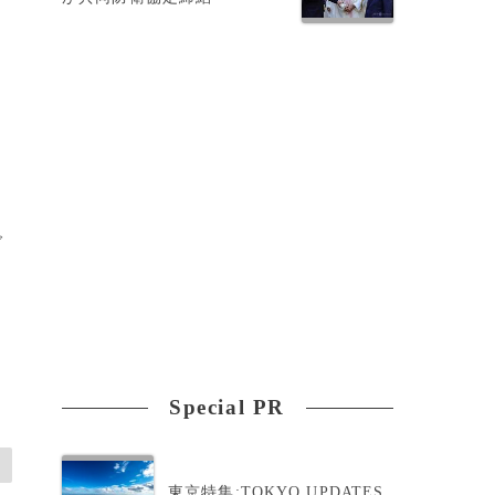
年
ご
Special PR
東京特集:TOKYO UPDATES