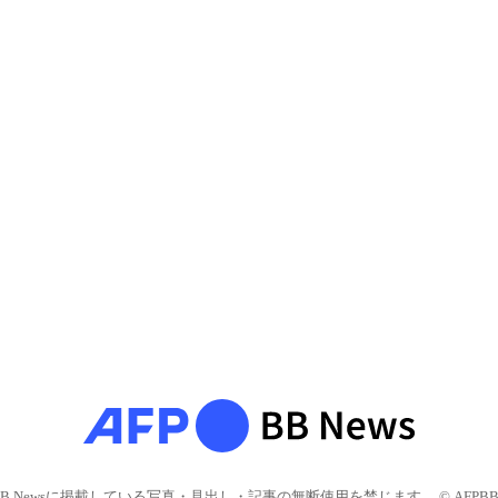
BB Newsに掲載している写真・見出し・記事の無断使用を禁じます。 © AFPBB 