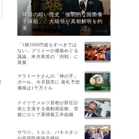
韓国の暗い歴史「強制的な国際養
子縁組」、大統領が真相解明を約
束
「1個3000円超もすべきでは
ない」ブリトーの価格めぐる
議論、米共和党の「内戦」に
発展
マラドーナさんの「神の手」
ボール、今月競売に 落札予想
理
価格は1千万ドル
・
ドイツでメルツ首相が辞任計
画と主張する偽動画拡散、背
後にロシア系情報工作組織
軽
サウジ、トルコ、パキスタン
が共同防衛協定締結