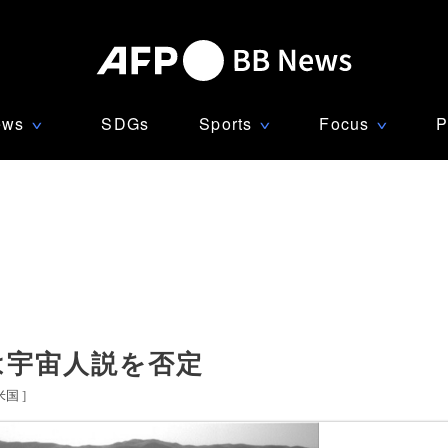
ews
SDGs
Sports
Focus
P
∨
∨
∨
は宇宙人説を否定
米国
]