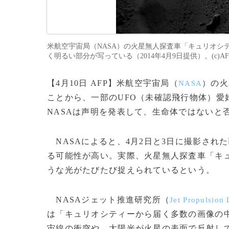
米航空宇宙局（NASA）の火星無人探査車「キュリオシティー
く明るい部分が写っている（2014年4月9日提供）。(c)AFP/HO
【4月10日 AFP】米航空宇宙局（
）の火
NASA
ことから、一部のUFO（未確認飛行物体）
NASAは声明を発表して、生命体ではないと
NASAによると、4月2日と3日に撮影され
る可能性が高い。実際、火星無人探査車「キ
うな光がたびたび捉えられているという。
NASAジェット推進研究所（
Jet Propulsion
は「キュリオシティーから届く多数の画像の
宙線の衝突や、太陽光が火星の表面で反射し