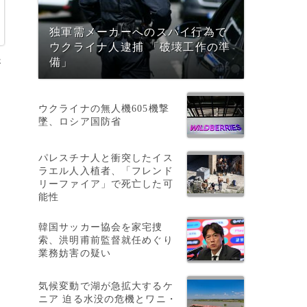
独軍需メーカーへのスパイ行為で
ウクライナ人逮捕 「破壊工作の準
さ
備」
ウクライナの無人機605機撃
た
墜、ロシア国防省
パレスチナ人と衝突したイス
ラエル人入植者、「フレンド
リーファイア」で死亡した可
能性
韓国サッカー協会を家宅捜
索、洪明甫前監督就任めぐり
業務妨害の疑い
氏
気候変動で湖が急拡大するケ
ニア 迫る水没の危機とワニ・