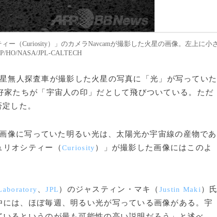
（Curiosity）」のカメラNavcamが撮影した火星の画像。左上に小
/NASA/JPL-CALTECH
星無人探査車が撮影した火星の写真に「光」が写ってい
愛好家たちが「宇宙人の印」だとして飛びついている。ただ
否定した。
た画像に写っていた明るい光は、太陽光か宇宙線の産物であ
ュリオシティー（
）」が撮影した画像にはこのよ
Curiosity
、
）のジャスティン・マキ（
）
 Laboratory
JPL
Justin Maki
中には、ほぼ毎週、明るい光が写っている画像がある。宇
ているというのが最も可能性の高い説明だろう」と述べ