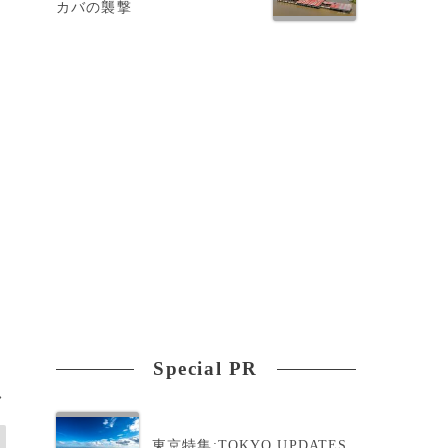
カバの襲撃
な
Special PR
>
東京特集:TOKYO UPDATES