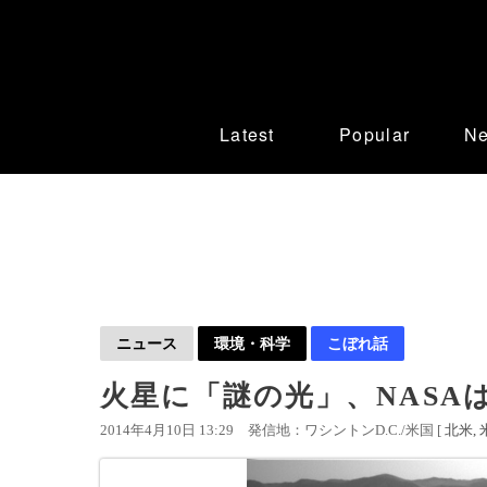
Latest
Popular
N
ニュース
環境・科学
こぼれ話
火星に「謎の光」、NASA
2014年4月10日 13:29
発信地：ワシントンD.C./米国 [
北米