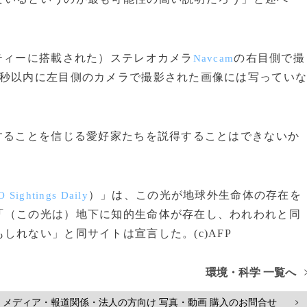
ティーに搭載された）ステレオカメラ
の右目側で撮
Navcam
1秒以内に左目側のカメラで撮影された画像には写ってい
することを信じる愛好家たちを説得することはできないか
）」は、この光が地球外生命体の存在を
 Sightings Daily
「（この光は）地下に知的生命体が存在し、われわれと同
れない」と同サイトは宣言した。(c)AFP
環境・科学 一覧へ
メディア・報道関係・法人の方向け 写真・動画 購入のお問合せ
>