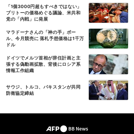
「1個3000円超もすべきではない」
ブリトーの価格めぐる議論、米共和
党の「内戦」に発展
マラドーナさんの「神の手」ボー
ル、今月競売に 落札予想価格は1千万
ドル
ドイツでメルツ首相が辞任計画と主
張する偽動画拡散、背後にロシア系
情報工作組織
サウジ、トルコ、パキスタンが共同
防衛協定締結