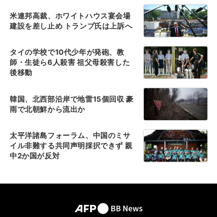
米連邦高裁、ホワイトハウス宴会場
建設を差し止め トランプ氏は上訴へ
タイの学校で10代少年が発砲、教
師・生徒ら6人殺害 祖父母殺害した
後移動
韓国、北西部沿岸で地雷15個回収 豪
雨で北朝鮮から流出か
太平洋諸島フォーラム、中国のミサ
イル非難する共同声明採択できず 親
中2か国が反対