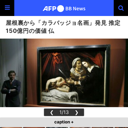
屋根裏から「カラバッジョ名画」発見 推定
150億円の価値 仏
❮
1/13
❯
caption +