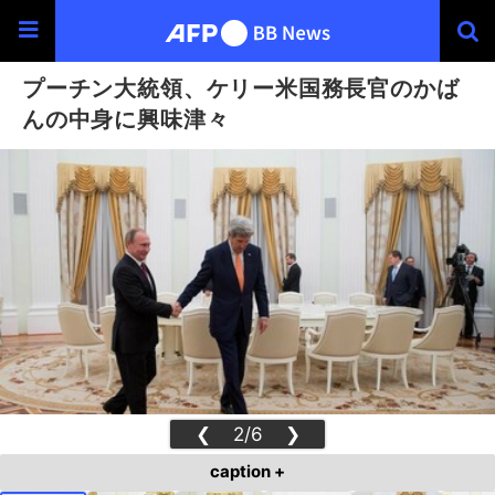
プーチン大統領、ケリー米国務長官のかば
んの中身に興味津々
❮
2/6
❯
caption +