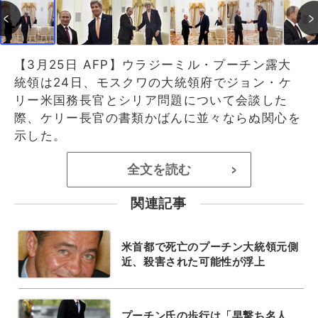
【3月25日 AFP】ウラジーミル・プーチン露大
統領は24日、モスクワの大統領府でジョン・ケ
リー米国務長官とシリア問題について会談した
際、ケリー長官の書類かばんに並々ならぬ関心を
示した。
全文を読む
>
関連記事
米首都で死亡のプーチン大統領元側
近、殺害された可能性が浮上
プーチン氏の歩行は「早撃ち名人