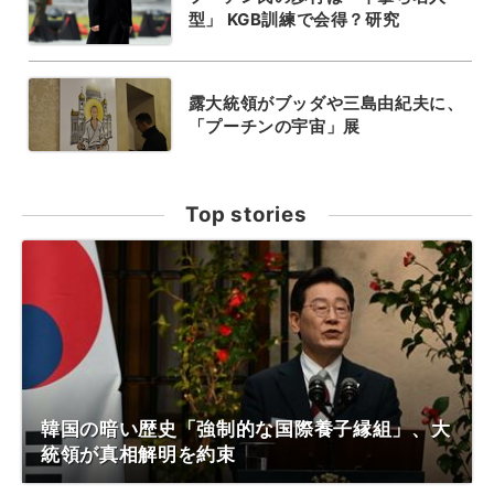
型」 KGB訓練で会得？研究
露大統領がブッダや三島由紀夫に、
「プーチンの宇宙」展
Top stories
韓国の暗い歴史「強制的な国際養子縁組」、大
統領が真相解明を約束