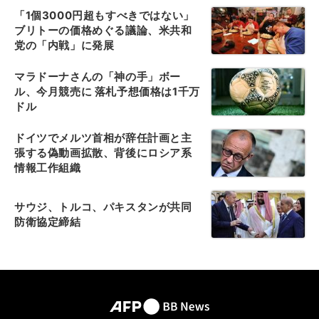
「1個3000円超もすべきではない」
ブリトーの価格めぐる議論、米共和
党の「内戦」に発展
マラドーナさんの「神の手」ボー
ル、今月競売に 落札予想価格は1千万
ドル
ドイツでメルツ首相が辞任計画と主
張する偽動画拡散、背後にロシア系
情報工作組織
サウジ、トルコ、パキスタンが共同
防衛協定締結