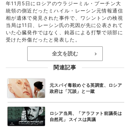
年11月5日にロシアのウラジーミル・プーチン大
統領の側近だったミハイル・レーシン元情報通信
相が遺体で発見された事件で、ワシントンの検視
当局は11日、レーシン氏の死因が先に公表されて
いた心臓発作ではなく、鈍器による打撃で頭部に
受けた外傷だったと発表した。
全文を読む
>
関連記事
元スパイ毒殺めぐる英調査、ロシア
政府は「冗談」と一蹴
ロシア当局、「アラファト前議長は
自然死」 スイスは異議