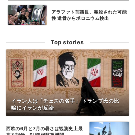
アラファト前議長、毒殺された可能
性 遺骨からポロニウム検出
Top stories
イラン人は「チェスの名手」 トランプ氏の比
喩にイランが反論
西欧の6月と7月の暑さは観測史上最
高を記録、EU気候監視機関