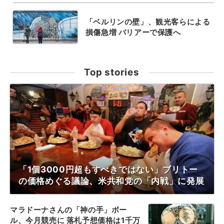
「ベルリンの壁」、観光客らによる
損傷急増 バリアーで保護へ
Top stories
「1個3000円超もすべきではない」ブリトー
の価格めぐる議論、米共和党の「内戦」に発展
マラドーナさんの「神の手」ボー
ル、今月競売に 落札予想価格は1千万