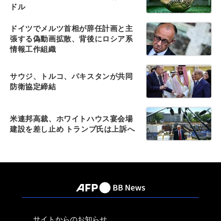
ドル
ドイツでメルツ首相が辞任計画と主
張する偽動画拡散、背後にロシア系
情報工作組織
サウジ、トルコ、パキスタンが共同
防衛協定締結
米連邦高裁、ホワイトハウス宴会場
建設を差し止め トランプ氏は上訴へ
サイトからのお知らせ