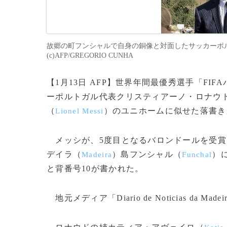
故郷の町フンシャルで自身の銅像と対面したサッカーポルト
(c)AFP/GREGORIO CUNHA
【1月13日 AFP】世界年間最優秀選手「FIF
ーポルトガル代表クリスティアーノ・ロナウ
（
）のユニホームに似せた落書き
Lionel Messi
メッシが、5度目となるバロンドールを受賞し
デイラ（
）島フンシャル（
）
Madeira
Funchal
と背番号10が書かれた。
地元メディア「Diario de Noticias d