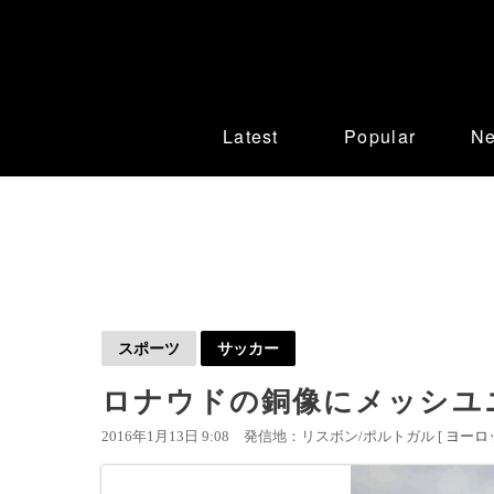
Latest
Popular
N
スポーツ
サッカー
ロナウドの銅像にメッシユ
2016年1月13日 9:08
発信地：リスボン/ポルトガル [
ヨーロ