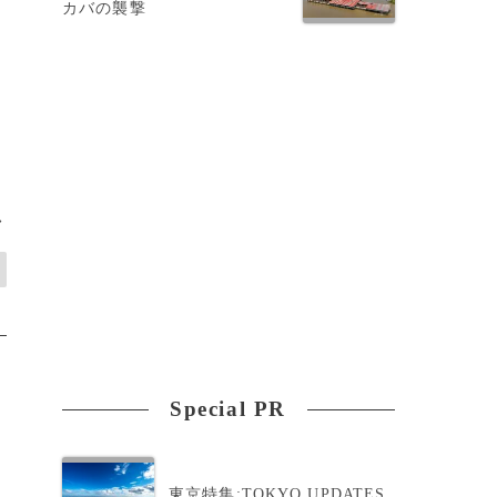
カバの襲撃
>
Special PR
東京特集:TOKYO UPDATES