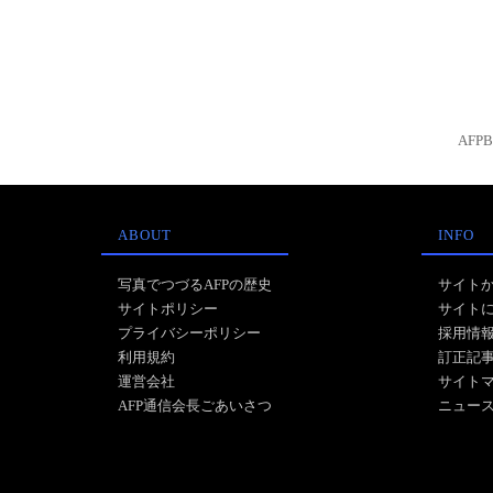
AFP
ABOUT
INFO
写真でつづるAFPの歴史
サイト
サイトポリシー
サイト
プライバシーポリシー
採用情
利用規約
訂正記
運営会社
サイト
AFP通信会長ごあいさつ
ニュー