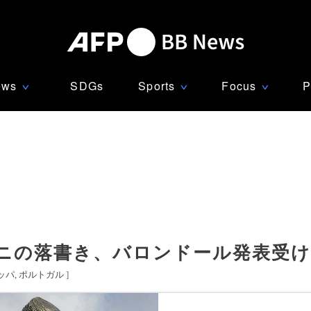
ews
SDGs
Sports
Focus
P
∨
∨
∨
ニの落書き、バロンドール発表受
ッパ
ポルトガル
]