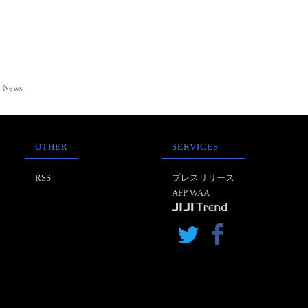
News
OTHER
SERVICES
RSS
プレスリリース
AFP WAA