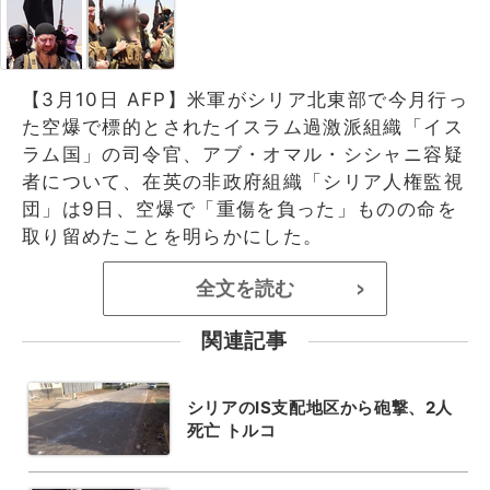
【3月10日 AFP】米軍がシリア北東部で今月行っ
た空爆で標的とされたイスラム過激派組織「イス
ラム国」の司令官、アブ・オマル・シシャニ容疑
者について、在英の非政府組織「シリア人権監視
団」は9日、空爆で「重傷を負った」ものの命を
取り留めたことを明らかにした。
全文を読む
>
関連記事
シリアのIS支配地区から砲撃、2人
死亡 トルコ