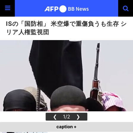
ISの「国防相」 米空爆で重傷負うも生存 シ
リア人権監視団
❮
1/2
❯
caption +