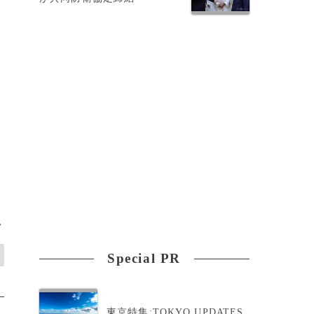
>
Special PR
東京特集:TOKYO UPDATES