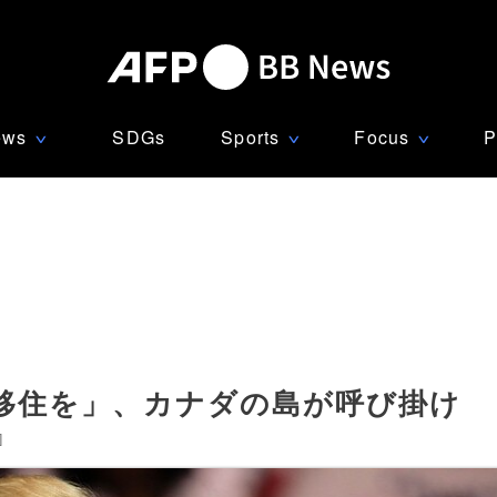
ews
SDGs
Sports
Focus
P
∨
∨
∨
移住を」、カナダの島が呼び掛け
]