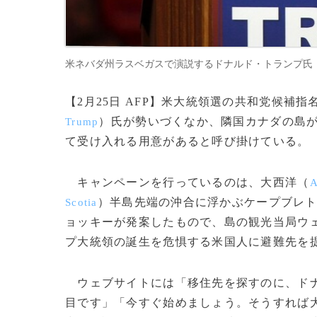
米ネバダ州ラスベガスで演説するドナルド・トランプ氏（2016年2月
【2月25日 AFP】米大統領選の共和党候補
）氏が勢いづくなか、隣国カナダの島
Trump
て受け入れる用意があると呼び掛けている。
キャンペーンを行っているのは、大西洋（
A
）半島先端の沖合に浮かぶケープブレ
Scotia
ョッキーが発案したもので、島の観光当局ウ
プ大統領の誕生を危惧する米国人に避難先を
ウェブサイトには「移住先を探すのに、ドナ
目です」「今すぐ始めましょう。そうすれば