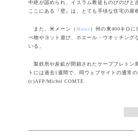
中絶が認められ、イスラム教徒ものびのびと
ここにある『壁』は、とても手頃な住宅の屋
また、米メーン（
）州の東400キロ
Maine
べ物やヨット遊び、ホエール・ウオッチング
いる。
製鉄所や炭鉱が閉鎖されたケープブレトン島
トには過去1週間で、同ウェブサイトの通常の
(c)AFP/Michel COMTE