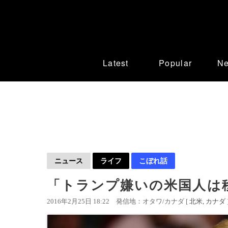
Latest
Popular
N
ニュース
ライフ
こぼれ話
「トランプ嫌いの米国人は
2016年2月25日 18:22
発信地：オタワ/カナダ [
北米
カナダ