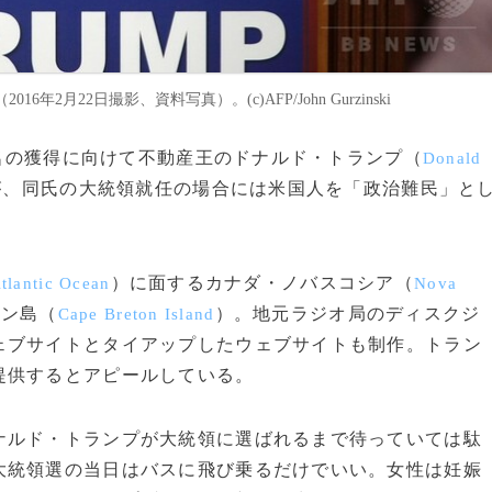
22日撮影、資料写真）。(c)AFP/John Gurzinski
指名の獲得に向けて不動産王のドナルド・トランプ（
Donald
が、同氏の大統領就任の場合には米国人を「政治難民」と
）に面するカナダ・ノバスコシア（
tlantic Ocean
Nova
トン島（
）。地元ラジオ局のディスクジ
Cape Breton Island
ェブサイトとタイアップしたウェブサイトも制作。トラン
提供するとアピールしている。
ルド・トランプが大統領に選ばれるまで待っていては駄
大統領選の当日はバスに飛び乗るだけでいい。女性は妊娠