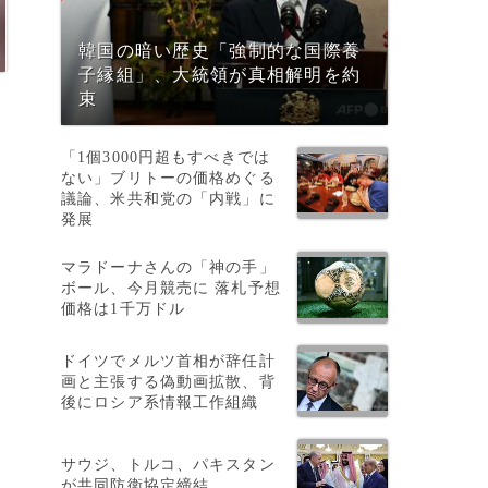
韓国の暗い歴史「強制的な国際養
子縁組」、大統領が真相解明を約
束
「1個3000円超もすべきでは
ない」ブリトーの価格めぐる
し
議論、米共和党の「内戦」に
発展
マラドーナさんの「神の手」
ボール、今月競売に 落札予想
価格は1千万ドル
ドイツでメルツ首相が辞任計
画と主張する偽動画拡散、背
後にロシア系情報工作組織
サウジ、トルコ、パキスタン
が共同防衛協定締結