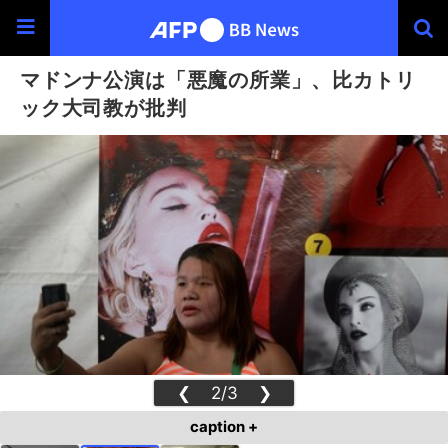
マドンナ公演は「悪魔の所業」、比カトリ
ック大司教が批判
❮
2/3
❯
caption +