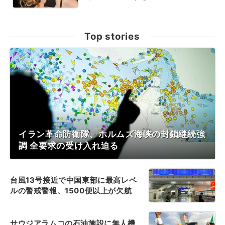
Top stories
イラン革命防衛隊、ホルムズ海峡の封鎖継続強
調 全要求の受け入れ迫る
台風13号接近で中国東部に最高レベ
ルの警戒警報、1500便以上が欠航
サウジアラムコの石油施設に無人機