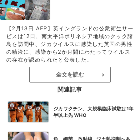
【2月13日 AFP】英イングランドの公衆衛生サー
ビスは12日、南太平洋ポリネシア地域のクック諸
島を訪問中、ジカウイルスに感染した英国の男性
の精液に、感染から2か月間にわたってウイルス
の存在が認められたと公表した。
全文を読む
>
関連記事
ジカワクチン、大規模臨床試験は1年
半以上先 WHO
魚、細菌、放射線…ジカ熱抑制へあ