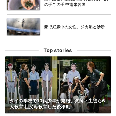
の手この手 中南米各国
豪で妊娠中の女性、ジカ熱と診断
Top stories
タイの学校で10代少年が発砲、教師・生徒ら6
人殺害 祖父母殺害した後移動