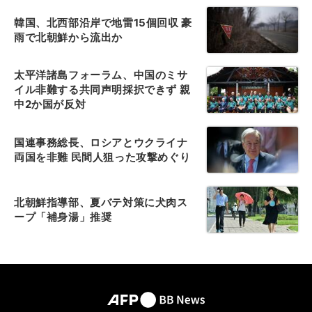
韓国、北西部沿岸で地雷15個回収 豪
雨で北朝鮮から流出か
太平洋諸島フォーラム、中国のミサ
イル非難する共同声明採択できず 親
中2か国が反対
国連事務総長、ロシアとウクライナ
両国を非難 民間人狙った攻撃めぐり
北朝鮮指導部、夏バテ対策に犬肉ス
ープ「補身湯」推奨