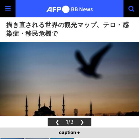
描き直される世界の観光マップ、テロ・感
染症・移民危機で
❮
1/3
❯
caption +