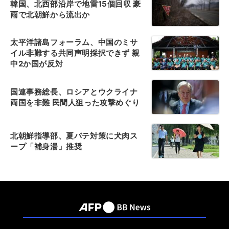
韓国、北西部沿岸で地雷15個回収 豪
雨で北朝鮮から流出か
太平洋諸島フォーラム、中国のミサ
イル非難する共同声明採択できず 親
中2か国が反対
国連事務総長、ロシアとウクライナ
両国を非難 民間人狙った攻撃めぐり
北朝鮮指導部、夏バテ対策に犬肉ス
ープ「補身湯」推奨