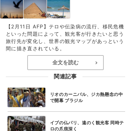
【2月11日 AFP】テロや伝染病の流行、移民危機
といった問題によって、観光客が行きたいと思う
旅行先が変化し、世界の観光マップがあっという
間に描き直されている。
全文を読む
>
関連記事
リオのカーニバル、ジカ熱懸念の中
で開幕 ブラジル
イブの仏パリ、遠のく観光客 同時テ
ロの爪痕深く