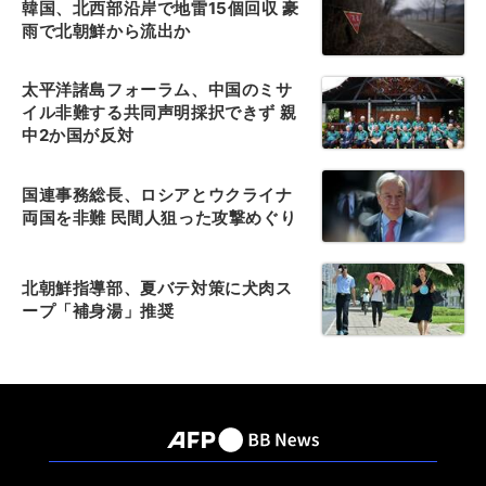
韓国、北西部沿岸で地雷15個回収 豪
雨で北朝鮮から流出か
太平洋諸島フォーラム、中国のミサ
イル非難する共同声明採択できず 親
中2か国が反対
国連事務総長、ロシアとウクライナ
両国を非難 民間人狙った攻撃めぐり
北朝鮮指導部、夏バテ対策に犬肉ス
ープ「補身湯」推奨