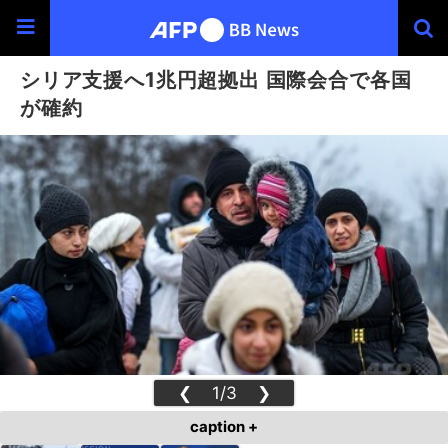
シリア支援へ1兆円超拠出 国際会合で各国
が確約
❮
1/3
❯
caption +