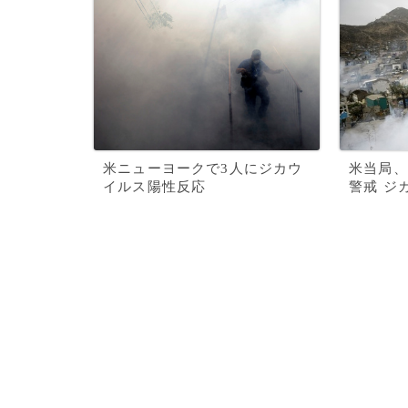
米ニューヨークで3人にジカウ
米当局、
イルス陽性反応
警戒 ジ