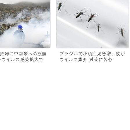
妊婦に中南米への渡航
ブラジルで小頭症児急増、蚊が
カウイルス感染拡大で
ウイルス媒介 対策に苦心