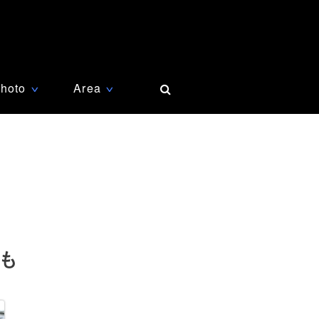
hoto
Area
∨
∨
も