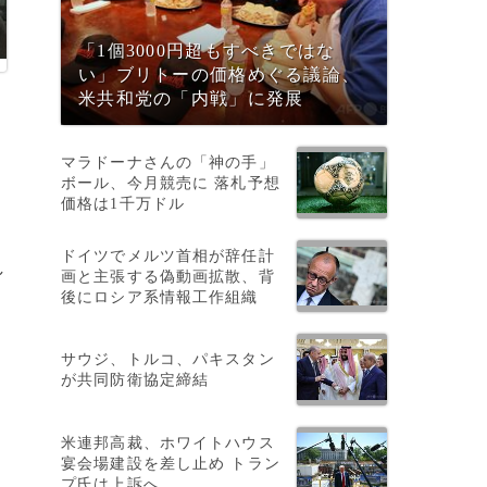
「1個3000円超もすべきではな
い」ブリトーの価格めぐる議論、
米共和党の「内戦」に発展
マラドーナさんの「神の手」
ボール、今月競売に 落札予想
価格は1千万ドル
ドイツでメルツ首相が辞任計
し
画と主張する偽動画拡散、背
後にロシア系情報工作組織
サウジ、トルコ、パキスタン
が共同防衛協定締結
米連邦高裁、ホワイトハウス
宴会場建設を差し止め トラン
プ氏は上訴へ
ジ