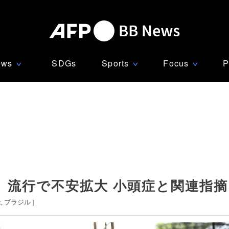
ews
SDGs
Sports
Focus
P
∨
∨
∨
」流行で不安拡大 小頭症と関連指摘
米
ブラジル
]