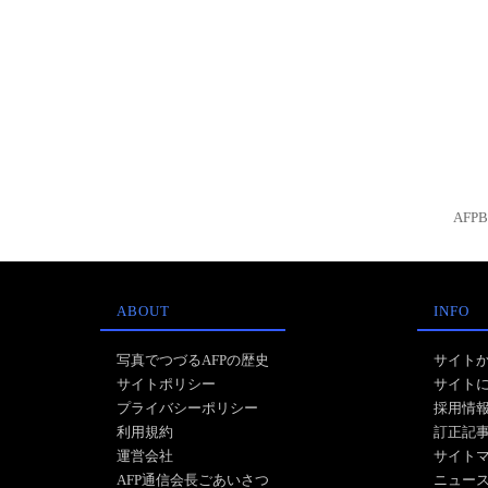
AFP
ABOUT
INFO
写真でつづるAFPの歴史
サイト
サイトポリシー
サイト
プライバシーポリシー
採用情
利用規約
訂正記
運営会社
サイト
AFP通信会長ごあいさつ
ニュー