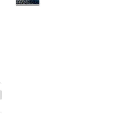
研
に
も
>