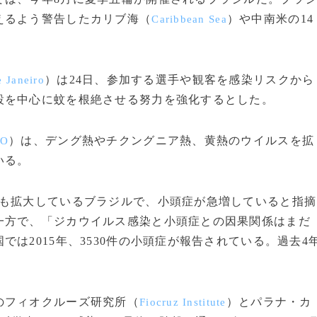
えるよう警告したカリブ海（
）や中南米の14
Caribbean Sea
）は24日、参加する選手や観客を感染リスクから
e Janeiro
設を中心に蚊を根絶させる努力を強化するとした。
）は、デング熱やチクングニア熱、黄熱のウイルスを拡
O
いる。
も拡大しているブラジルで、小頭症が急増していると指摘
一方で、「ジカウイルス感染と小頭症との因果関係はまだ
は2015年、3530件の小頭症が報告されている。過去4
のフィオクルーズ研究所（
）とパラナ・カ
Fiocruz Institute