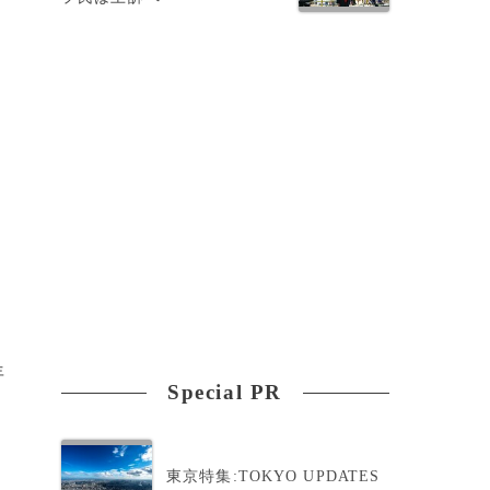
年
Special PR
東京特集:TOKYO UPDATES