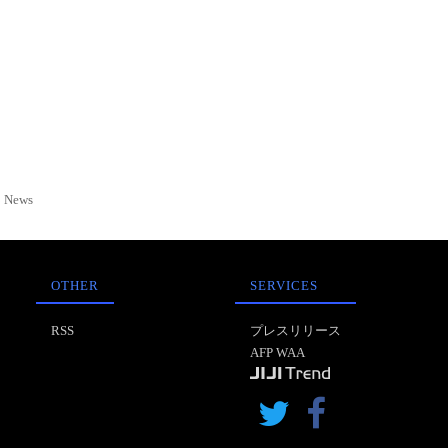
News
OTHER
SERVICES
RSS
プレスリリース
AFP WAA