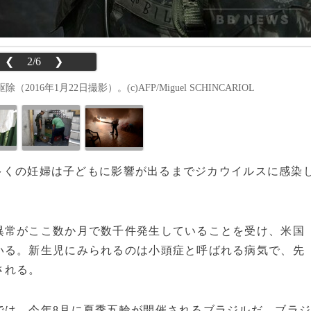
❮
2/6
❯
年1月22日撮影）。(c)AFP/Miguel SCHINCARIOL
も、多くの妊婦は子どもに影響が出るまでジカウイルスに感染
常がここ数か月で数千件発生していることを受け、米国
いる。新生児にみられるのは小頭症と呼ばれる病気で、先
される。
は、今年8月に夏季五輪が開催されるブラジルだ。ブラ