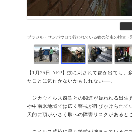
ブラジル・サンパウロで行われている蚊の幼虫の検査・駆除（2016
【1月25日 AFP】蚊に刺されて熱が出て
たことに気付かないかもしれない──。
ジカウイルス感染との関連が疑われる出生異
や中南米地域では広く警戒が呼びかけられて
天的に頭が小さく脳への障害リスクがあると
ウイルス感染に最も警戒が強まっているので