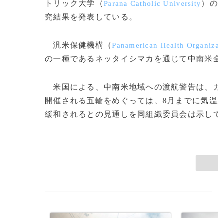
トリック大学（
）の
Parana Catholic University
究結果を発表している。
汎米保健機構（
Panamerican Health Organiza
の一種であるネッタイシマカを通じて中南米
米国による、中南米地域への渡航警告は、カ
開催される五輪をめぐっては、8月までに気
緩和されるとの見通しを同組織委員会は示している。(