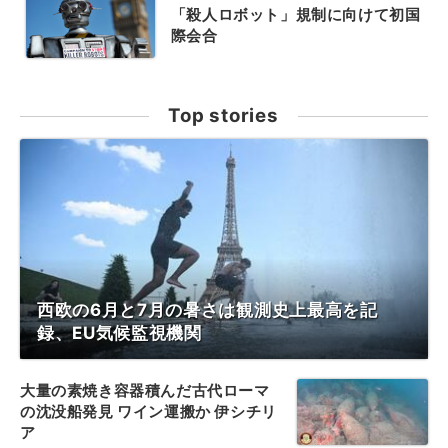
「殺人ロボット」規制に向けて初国
際会合
Top stories
西欧の6月と7月の暑さは観測史上最高を記
録、EU気候監視機関
大量の素焼き容器積んだ古代ローマ
の沈没船発見 ワイン運搬か 伊シチリ
ア