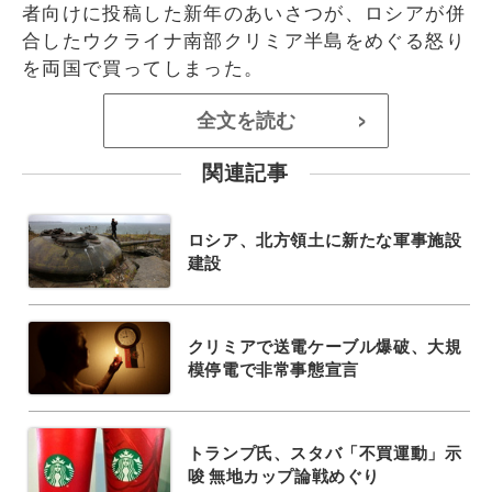
者向けに投稿した新年のあいさつが、ロシアが併
合したウクライナ南部クリミア半島をめぐる怒り
を両国で買ってしまった。
全文を読む
>
関連記事
ロシア、北方領土に新たな軍事施設
建設
クリミアで送電ケーブル爆破、大規
模停電で非常事態宣言
トランプ氏、スタバ「不買運動」示
唆 無地カップ論戦めぐり