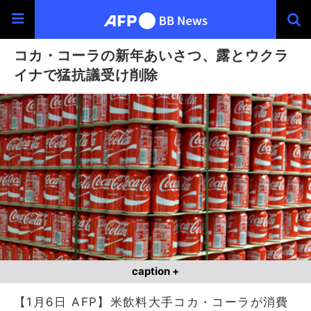
コカ・コーラの新年あいさつ、露とウクラ
イナで猛抗議受け削除
caption +
【1月6日 AFP】米飲料大手コカ・コーラが消費