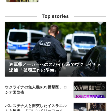
Top stories
独軍需メーカーへのスパイ行為でウクライナ人
逮捕 「破壊工作の準備」
ウクライナの無人機605機撃墜、ロ
シア国防省
パレスチナ人と衝突したイスラエル
人入植者、「フレンドリーファイ