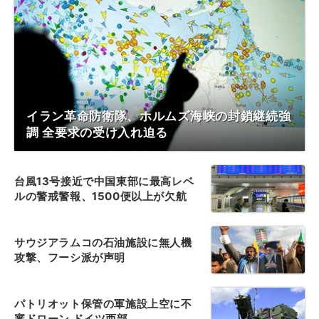
イラン革命防衛隊、ホルムズ海峡の封鎖継続強
調 全要求の受け入れ迫る
台風13号接近で中国東部に最高レベ
ルの警戒警報、1500便以上が欠航
サウジアラムコの石油施設に無人機
攻撃、フーシ派が声明
パトリオット保管の軍施設上空に不
審ドローン ドイツ西部