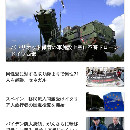
パトリオット保管の軍施設上空に不審ドローン
ドイツ西部
同性愛に対する取り締まりで男性71
人を起訴、セネガル
スペイン、移民流入問題受けイタリ
ア人旅行者の国境検査を開始
バイデン前大統領、がんさらに転移
で激しい痛み 息子「本当につらい」