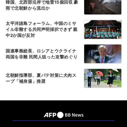
韓国、北西部沿岸で地雷15個回収 豪
雨で北朝鮮から流出か
太平洋諸島フォーラム、中国のミサ
イル非難する共同声明採択できず 親
中2か国が反対
国連事務総長、ロシアとウクライナ
両国を非難 民間人狙った攻撃めぐり
北朝鮮指導部、夏バテ対策に犬肉ス
ープ「補身湯」推奨