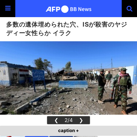
多数の遺体埋められた穴、ISが殺害のヤジ
ディー女性らか イラク
❮
2/4
❯
caption +