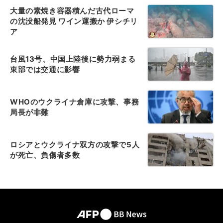
大量の素焼き容器積んだ古代ローマ
の沈没船発見 ワイン運搬か 伊シチリ
ア
台風13号、中国上陸後に勢力弱まる
東部では交通に影響
WHOのウクライナ倉庫に攻撃、事務
局長が非難
ロシアとウクライナ双方の攻撃で5人
が死亡、負傷者多数