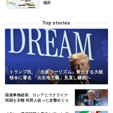
場所
Top stories
トランプ氏、「出産ツーリズム」禁止する大統
領令に署名 「出生地主義」見直し継続へ
国連事務総長、ロシアとウクライナ
両国を非難 民間人狙った攻撃めぐり