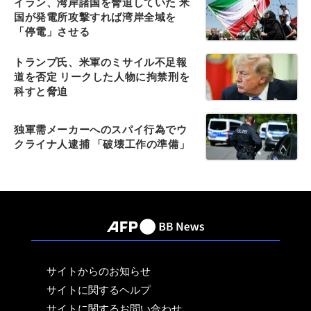
イラン、湾岸諸国を脅迫していた 米
国が発電所攻撃すれば湾岸全域を
「停電」させる
トランプ氏、米軍のミサイル不足報
道を否定 リークした人物に拘禁刑を
科すと脅迫
独軍需メーカーへのスパイ行為でウ
クライナ人逮捕 「破壊工作の準備」
サイトからのお知らせ
サイトに関するヘルプ
サイトに関するお問い合わせ