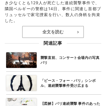
き少なくとも129人が死亡した連続襲撃事件で、
隣国ベルギーの警察は14日、事件に関連し首都ブ
リュッセルで家宅捜索を行い、数人の身柄を拘束
した。
全文を読む
>
関連記事
襲撃直前、コンサート会場内の写真
パリ
「ピース・フォー・パリ」シンボ
ル、連続襲撃事件受け広まる
【図解】パリ連続襲撃 事件のあった