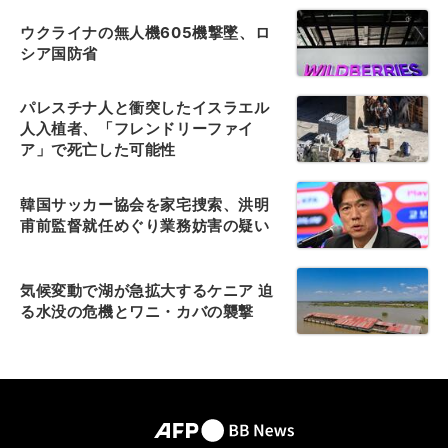
ウクライナの無人機605機撃墜、ロ
シア国防省
パレスチナ人と衝突したイスラエル
人入植者、「フレンドリーファイ
ア」で死亡した可能性
韓国サッカー協会を家宅捜索、洪明
甫前監督就任めぐり業務妨害の疑い
気候変動で湖が急拡大するケニア 迫
る水没の危機とワニ・カバの襲撃