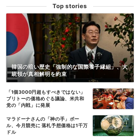
Top stories
韓国の暗い歴史「強制的な国際養子縁組」、大
統領が真相解明を約束
「1個3000円超もすべきではない」
ブリトーの価格めぐる議論、米共和
党の「内戦」に発展
マラドーナさんの「神の手」ボー
ル、今月競売に 落札予想価格は1千万
ドル