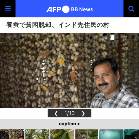
養蚕で貧困脱却、インド先住民の村
❮
1/10
❯
caption +