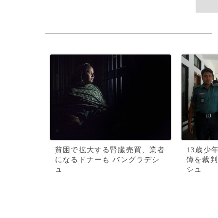
貧困で拡大する腎臓売買、業者
13歳少
になるドナーも バングラデシ
簿を裁判
ュ
シュ