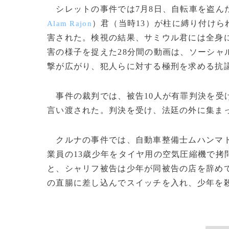
シレットの事件では7月8日、自転車を盗ん
）君（当時13）が柱に縛り付け
Alam Rajon
害された。検視の結果、サミウル君には全身に
害の様子を捉えた28分間の動画は、ソーシャ
撃が広がり、犯人らに対する極刑を求める抗
事件の裁判では、被告10人が有罪判決を受け
言い渡された。判決を受け、法廷の外に集ま
クルナの事件では、自動車整備士ムハンマ
業員の13歳少年をタイヤ用の空気圧縮機で拷
と、シャリフ被告は少年が同被告の店を辞め
の直腸に差し込んでスイッチを入れ、少年を殺害