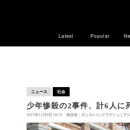
Latest
Popular
N
ニュース
社会
少年惨殺の2事件、計6人に
2015年11月9日 10:53
発信地：ダッカ/バングラデシュ [
ア