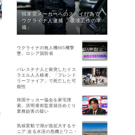
独軍需メーカーへのスパイ行為で
ウクライナ人逮捕 「破壊工作の準
備」
ウクライナの無人機605機撃
墜、ロシア国防省
パレスチナ人と衝突したイス
ラエル人入植者、「フレンド
事
リーファイア」で死亡した可
能性
韓国サッカー協会を家宅捜
索、洪明甫前監督就任めぐり
業務妨害の疑い
害
気候変動で湖が急拡大するケ
ニア 迫る水没の危機とワニ・