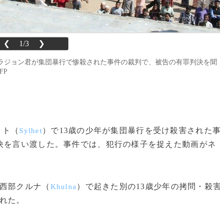
❮
1/3
❯
・ラジョン君が集団暴行で惨殺された事件の裁判で、被告の有罪判決を聞
FP
ット（
）で13歳の少年が集団暴行を受け殺害された
Sylhet
決を言い渡した。事件では、犯行の様子を捉えた動画がネ
。
西部クルナ（
）で起きた別の13歳少年の拷問・殺
Khulna
れた。