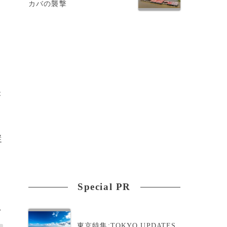
カバの襲撃
が
従
Special PR
>
東京特集:TOKYO UPDATES