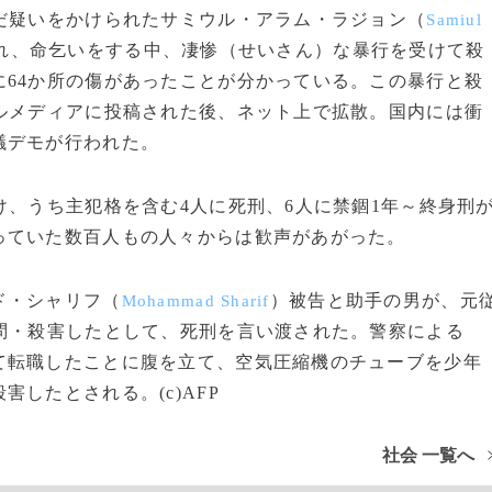
だ疑いをかけられたサミウル・アラム・ラジョン（
Samiul
られ、命乞いをする中、凄惨（せいさん）な暴行を受けて殺
64か所の傷があったことが分かっている。この暴行と殺
ルメディアに投稿された後、ネット上で拡散。国内には衝
議デモが行われた。
、うち主犯格を含む4人に死刑、6人に禁錮1年～終身刑
っていた数百人もの人々からは歓声があがった。
ド・シャリフ（
）被告と助手の男が、元
Mohammad Sharif
問・殺害したとして、死刑を言い渡された。警察による
て転職したことに腹を立て、空気圧縮機のチューブを少年
したとされる。(c)AFP
社会 一覧へ