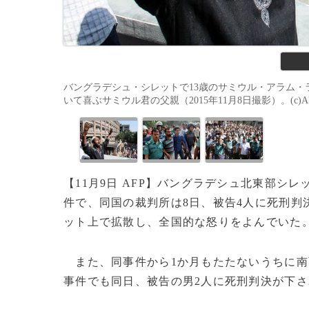
バングラデシュ・シレットで13歳のサミウル・アラム
いて喜ぶサミウル君の父親（2015年11月8日撮影）。(c)A
【11月9日 AFP】バングラデシュ北東部シレ
件で、同国の裁判所は8日、被告4人に死刑判
ット上で拡散し、全国的な怒りをよんでいた
また、同事件から1か月もたたないうちに南
事件でも同日、被告の男2人に死刑判決が下さ