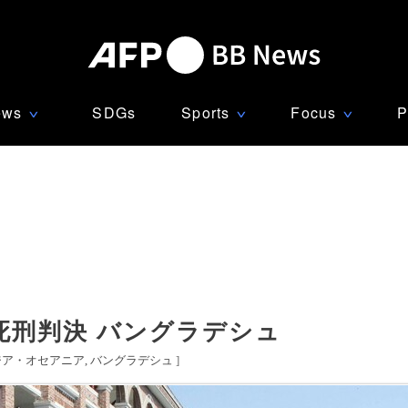
ews
SDGs
Sports
Focus
P
∨
∨
∨
死刑判決 バングラデシュ
ジア・オセアニア
バングラデシュ
]