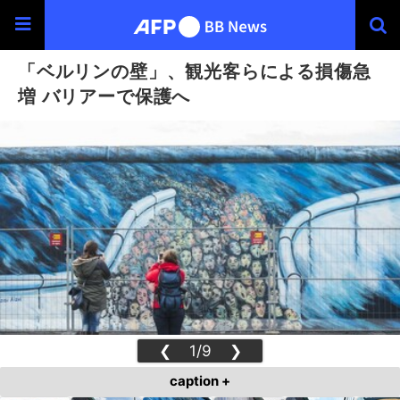
「ベルリンの壁」、観光客らによる損傷急
増 バリアーで保護へ
❮
1/9
❯
caption +