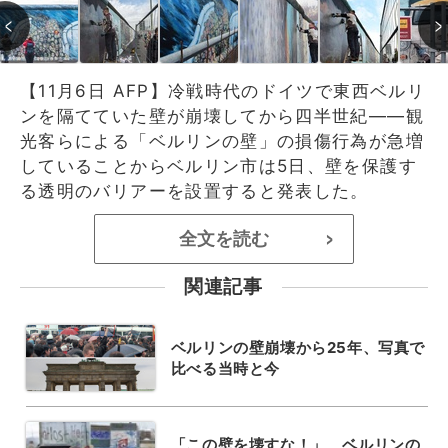
【11月6日 AFP】冷戦時代のドイツで東西ベルリ
ンを隔てていた壁が崩壊してから四半世紀――観
光客らによる「ベルリンの壁」の損傷行為が急増
していることからベルリン市は5日、壁を保護す
る透明のバリアーを設置すると発表した。
全文を読む
>
関連記事
ベルリンの壁崩壊から25年、写真で
比べる当時と今
「この壁を壊すな！」、ベルリンの