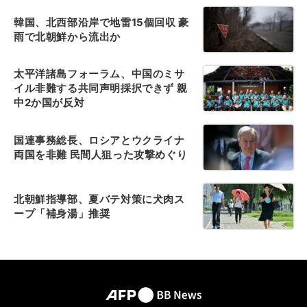
韓国、北西部沿岸で地雷15個回収 豪
雨で北朝鮮から流出か
太平洋諸島フォーラム、中国のミサ
イル非難する共同声明採択できず 親
中2か国が反対
国連事務総長、ロシアとウクライナ
両国を非難 民間人狙った攻撃めぐり
北朝鮮指導部、夏バテ対策に犬肉ス
ープ「補身湯」推奨