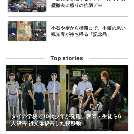
壁撤去に怒りの抗議デモ
小石や壁から標識まで、手癖の悪い
観光客が持ち帰る「記念品」
Top stories
タイの学校で10代少年が発砲、教師・生徒ら6
人殺害 祖父母殺害した後移動