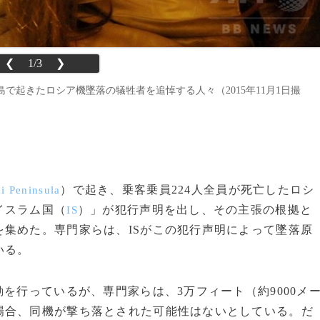
❮
1/3
❯
起きたロシア機墜落の犠牲者を追悼する人々（2015年11月1日撮
）で起き、乗客乗員224人全員が死亡したロシ
ai Peninsula
イスラム国（
）」が犯行声明を出し、その主張の根拠と
IS
集めた。専門家らは、ISがこの犯行声明によって墜落原
いる。
を行っているが、専門家らは、3万フィート（約9000メ
場合、同機が撃ち落とされた可能性はないとしている。だ