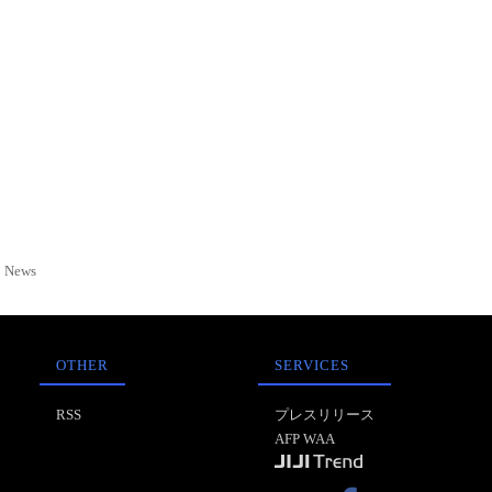
News
OTHER
SERVICES
RSS
プレスリリース
AFP WAA