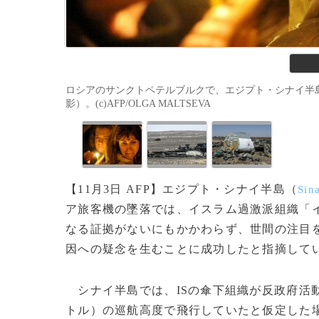
ロシアのサンクトペテルブルクで、エジプト・シナイ半島で
影）。(c)AFP/OLGA MALTSEVA
【11月3日 AFP】エジプト・シナイ半島（
Sin
ア旅客機の墜落では、イスラム過激派組織「
なる証拠がないにもかかわらず、世間の注目を
因への疑念を生むことに成功したと指摘して
シナイ半島では、ISの傘下組織が反政府活動
トル）の巡航高度で飛行していたと仮定した