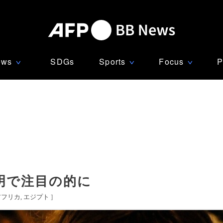
ews
SDGs
Sports
Focus
P
∨
∨
∨
明で注目の的に
アフリカ
エジプト
]