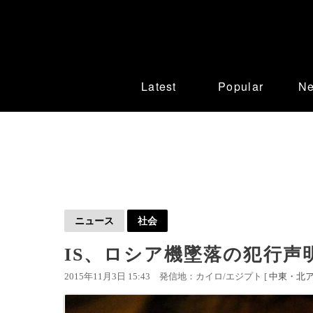
Latest
Popular
N
ニュース
社会
IS、ロシア機墜落の犯行声
2015年11月3日 15:43
発信地：カイロ/エジプト [
中東・北