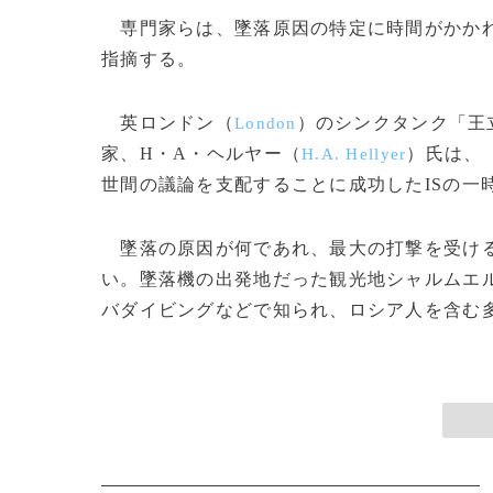
専門家らは、墜落原因の特定に時間がかかれ
指摘する。
英ロンドン（
）のシンクタンク「王
London
家、H・A・ヘルヤー（
）氏は、
H.A. Hellyer
世間の議論を支配することに成功したISの一
墜落の原因が何であれ、最大の打撃を受ける
い。墜落機の出発地だった観光地シャルムエ
バダイビングなどで知られ、ロシア人を含む多くの観光