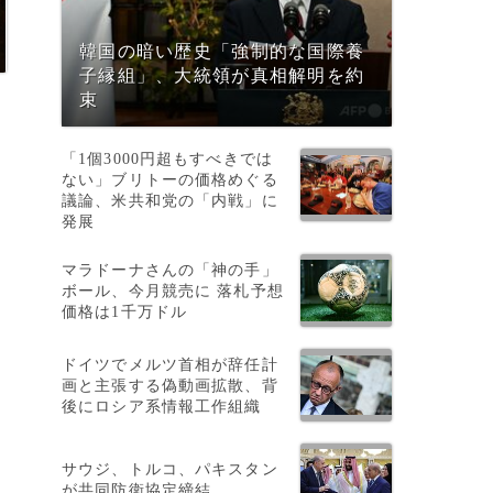
韓国の暗い歴史「強制的な国際養
子縁組」、大統領が真相解明を約
束
「1個3000円超もすべきでは
ない」ブリトーの価格めぐる
議論、米共和党の「内戦」に
発展
マラドーナさんの「神の手」
ボール、今月競売に 落札予想
価格は1千万ドル
ドイツでメルツ首相が辞任計
画と主張する偽動画拡散、背
後にロシア系情報工作組織
ー
サウジ、トルコ、パキスタン
が共同防衛協定締結