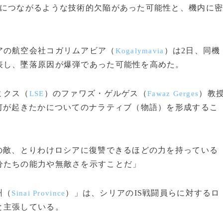
解につながるような技術的欠陥があった可能性と、機内に
アの航空会社コガリムアビア（
）は2日、同機
Kogalymavia
表し、墜落原因が爆弾であった可能性を高めた。
ミクス（
）のファワズ・ゲルゲス（
）教
LSE
Fawaz Gerges
何が起きたかについてのナラティブ（物語）を形成するこ
の敵、とりわけロシアに復讐できるほどの力を持っている
分たちの能力や無敵さを示すことだ」
州（
）」は、シリアのIS戦闘員らに対するロ
Sinai Province
と主張している。