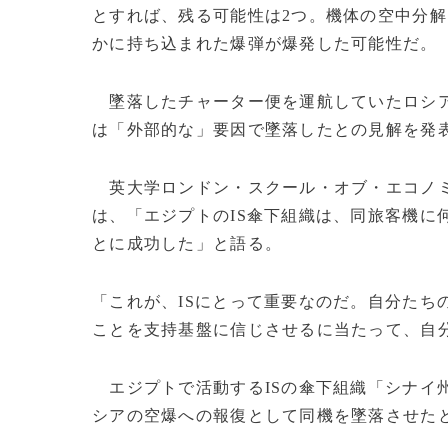
とすれば、残る可能性は2つ。機体の空中分
かに持ち込まれた爆弾が爆発した可能性だ。
墜落したチャーター便を運航していたロシ
は「外部的な」要因で墜落したとの見解を発
英大学ロンドン・スクール・オブ・エコノ
は、「エジプトのIS傘下組織は、同旅客機に
とに成功した」と語る。
「これが、ISにとって重要なのだ。自分たち
ことを支持基盤に信じさせるに当たって、自
エジプトで活動するISの傘下組織「シナイ
シアの空爆への報復として同機を墜落させた