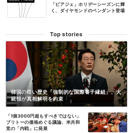
「ピアジェ」ホリデーシーズンに輝
く、ダイヤモンドのペンダント登場
Top stories
韓国の暗い歴史「強制的な国際養子縁組」、大
統領が真相解明を約束
「1個3000円超もすべきではない」
ブリトーの価格めぐる議論、米共和
党の「内戦」に発展