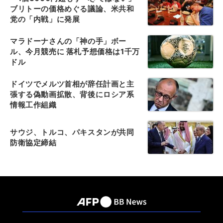
ブリトーの価格めぐる議論、米共和
党の「内戦」に発展
マラドーナさんの「神の手」ボー
ル、今月競売に 落札予想価格は1千万
ドル
ドイツでメルツ首相が辞任計画と主
張する偽動画拡散、背後にロシア系
情報工作組織
サウジ、トルコ、パキスタンが共同
防衛協定締結