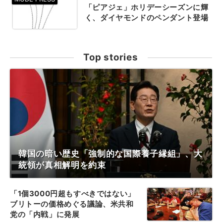
「ピアジェ」ホリデーシーズンに輝
く、ダイヤモンドのペンダント登場
Top stories
韓国の暗い歴史「強制的な国際養子縁組」、大
統領が真相解明を約束
「1個3000円超もすべきではない」
ブリトーの価格めぐる議論、米共和
党の「内戦」に発展