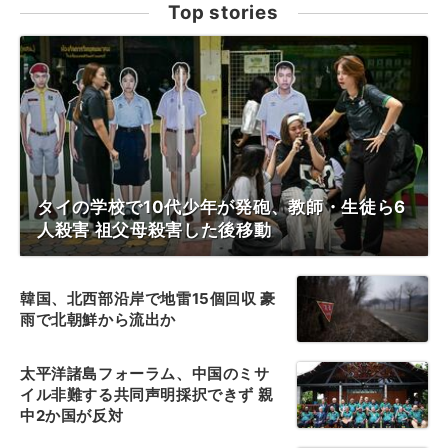
Top stories
タイの学校で10代少年が発砲、教師・生徒ら6
人殺害 祖父母殺害した後移動
韓国、北西部沿岸で地雷15個回収 豪
雨で北朝鮮から流出か
太平洋諸島フォーラム、中国のミサ
イル非難する共同声明採択できず 親
中2か国が反対