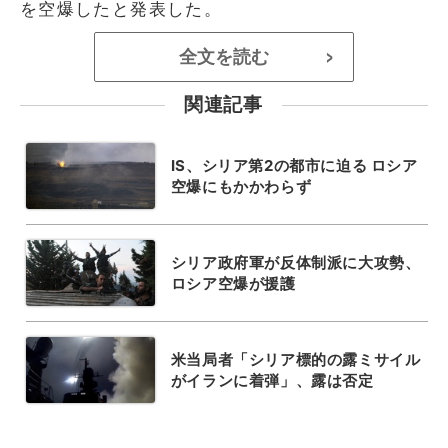
を空爆したと発表した。
全文を読む
>
関連記事
IS、シリア第2の都市に迫る ロシア
空爆にもかかわらず
シリア政府軍が反体制派に大攻勢、
ロシア空爆が援護
米当局者「シリア標的の露ミサイル
がイランに着弾」、露は否定