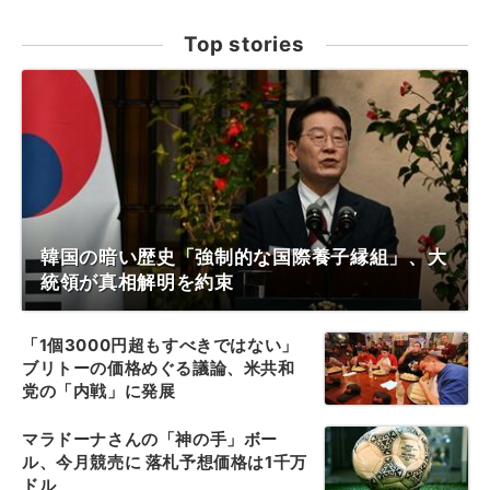
Top stories
韓国の暗い歴史「強制的な国際養子縁組」、大
統領が真相解明を約束
「1個3000円超もすべきではない」
ブリトーの価格めぐる議論、米共和
党の「内戦」に発展
マラドーナさんの「神の手」ボー
ル、今月競売に 落札予想価格は1千万
ドル