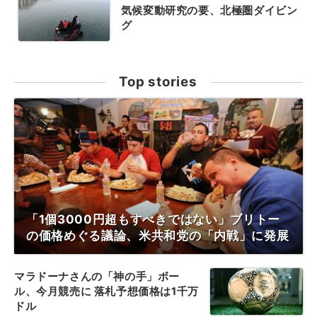
気候変動研究の要、北極圏ダイビン
グ
Top stories
「1個3000円超もすべきではない」ブリトー
の価格めぐる議論、米共和党の「内戦」に発展
マラドーナさんの「神の手」ボー
ル、今月競売に 落札予想価格は1千万
ドル